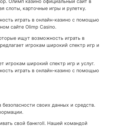
бор. Олимп казино официальный сайт в
я слоты, карточные игры и рулетку.
жность играть в онлайн-казино с помощью
ом сайте Olimp Casino.
которые ищут возможность играть в
предлагает игрокам широкий спектр игр и
т игрокам широкий спектр игр и услуг.
жность играть в онлайн-казино с помощью
в безопасности своих данных и средств.
формации.
ивать свой банкroll. Нашей командой