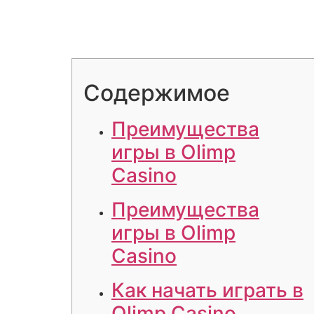
Содержимое
Преимущества
игры в Olimp
Casino
Преимущества
игры в Olimp
Casino
Как начать играть в
Olimp Casino