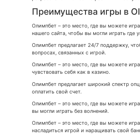
Преимущества игры в Ol
Олимпбет – это место, где вы можете иг
нашего сайта, чтобы вы могли играть где у
Олимпбет предлагает 24/7 поддержку, что
вопросах, связанных с игрой.
Олимпбет – это место, где вы можете игр
чувствовать себя как в казино.
Олимпбет предлагает широкий спектр опци
оплатить свой счет.
Олимпбет – это место, где вы можете игр
вы могли играть без волнений.
Олимпбет – это место, где вы можете игр
насладиться игрой и наращивать свой бан