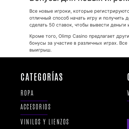
Все новые игроки, которые регистрируются
отличный способ начать игру и получить д
сделать 50 ставок, чтобы вывести деньги 
Кроме того, Olimp Casino предлагает друг
бонусы за участие в различных играх. Вс
выигрыш.
CATEGORÍAS
ROPA
ACCESORIOS
VINILOS Y LIENZOS