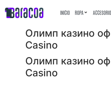
INICIO
ROPA
ACCESORI
Олимп казино оф
Casino
Олимп казино оф
Casino