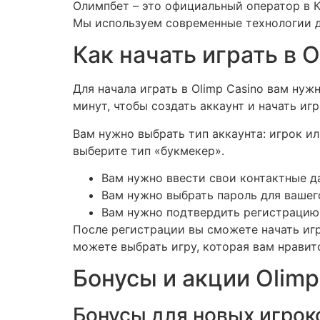
Олимпбет – это официальный оператор в К
Мы используем современные технологии д
Как начать играть в O
Для начала играть в Olimp Casino вам нуж
минут, чтобы создать аккаунт и начать игр
Вам нужно выбрать тип аккаунта: игрок или
выберите тип «букмекер».
Вам нужно ввести свои контактные да
Вам нужно выбрать пароль для вашего
Вам нужно подтвердить регистрацию, 
После регистрации вы сможете начать игра
можете выбрать игру, которая вам нравитс
Бонусы и акции Olimp
Бонусы для новых игрок