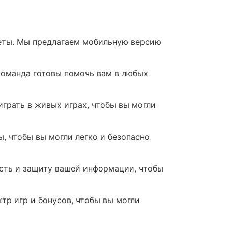
шеты. Мы предлагаем мобильную версию
команда готовы помочь вам в любых
грать в живых играх, чтобы вы могли
, чтобы вы могли легко и безопасно
ость и защиту вашей информации, чтобы
тр игр и бонусов, чтобы вы могли