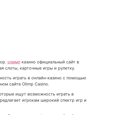
бор.
олимп
казино официальный сайт в
я слоты, карточные игры и рулетку.
жность играть в онлайн-казино с помощью
ом сайте Olimp Casino.
которые ищут возможность играть в
предлагает игрокам широкий спектр игр и