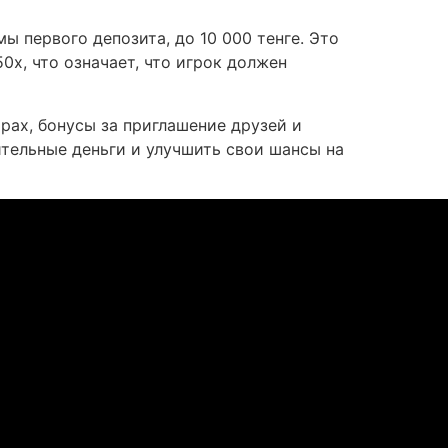
ы первого депозита, до 10 000 тенге. Это
0x, что означает, что игрок должен
ирах, бонусы за приглашение друзей и
ительные деньги и улучшить свои шансы на