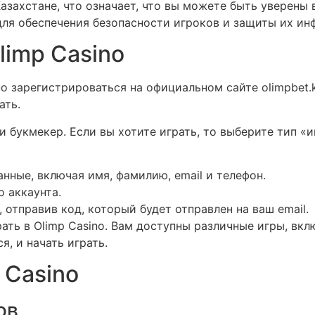
азахстане, что означает, что вы можете быть уверены 
ля обеспечения безопасности игроков и защиты их ин
limp Casino
но зарегистрироваться на официальном сайте olimpbet.
ать.
 букмекер. Если вы хотите играть, то выберите тип «иг
нные, включая имя, фамилию, email и телефон.
 аккаунта.
отправив код, который будет отправлен на ваш email.
ть в Olimp Casino. Вам доступны различные игры, вкл
я, и начать играть.
 Casino
ов