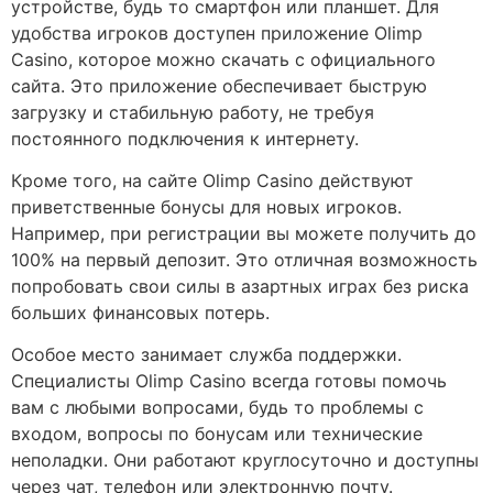
устройстве, будь то смартфон или планшет. Для
удобства игроков доступен приложение Olimp
Casino, которое можно скачать с официального
сайта. Это приложение обеспечивает быструю
загрузку и стабильную работу, не требуя
постоянного подключения к интернету.
Кроме того, на сайте Olimp Casino действуют
приветственные бонусы для новых игроков.
Например, при регистрации вы можете получить до
100% на первый депозит. Это отличная возможность
попробовать свои силы в азартных играх без риска
больших финансовых потерь.
Особое место занимает служба поддержки.
Специалисты Olimp Casino всегда готовы помочь
вам с любыми вопросами, будь то проблемы с
входом, вопросы по бонусам или технические
неполадки. Они работают круглосуточно и доступны
через чат, телефон или электронную почту.