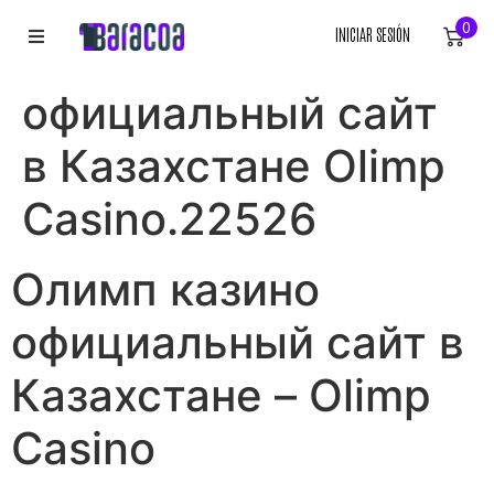
0
INICIAR SESIÓN
INICIO
официальный сайт
ROPA
в Казахстане Olimp
ACCESORIOS
Casino.22526
EQUIPACIÓN DEPORTIVA
Олимп казино
RÓTULOS
официальный сайт в
LIENZOS
Казахстане – Olimp
Casino