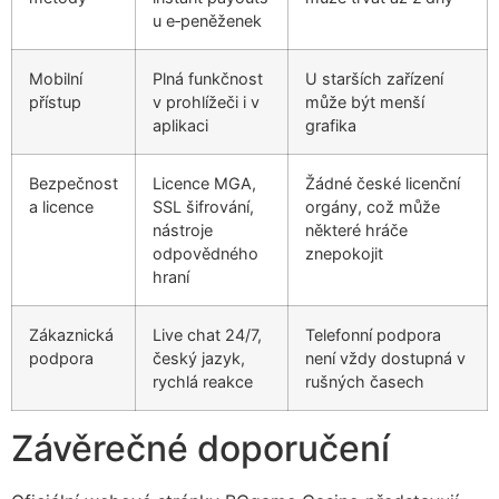
u e‑peněženek
Mobilní
Plná funkčnost
U starších zařízení
přístup
v prohlížeči i v
může být menší
aplikaci
grafika
Bezpečnost
Licence MGA,
Žádné české licenční
a licence
SSL šifrování,
orgány, což může
nástroje
některé hráče
odpovědného
znepokojit
hraní
Zákaznická
Live chat 24/7,
Telefonní podpora
podpora
český jazyk,
není vždy dostupná v
rychlá reakce
rušných časech
Závěrečné doporučení