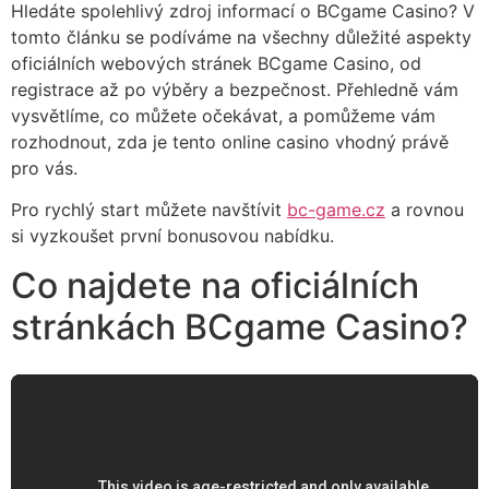
Hledáte spolehlivý zdroj informací o BCgame Casino? V
tomto článku se podíváme na všechny důležité aspekty
oficiálních webových stránek BCgame Casino, od
registrace až po výběry a bezpečnost. Přehledně vám
vysvětlíme, co můžete očekávat, a pomůžeme vám
rozhodnout, zda je tento online casino vhodný právě
pro vás.
Pro rychlý start můžete navštívit
bc-game.cz
a rovnou
si vyzkoušet první bonusovou nabídku.
Co najdete na oficiálních
stránkách BCgame Casino?