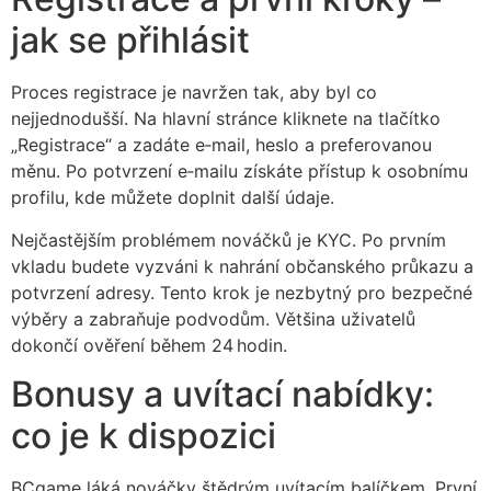
jak se přihlásit
Proces registrace je navržen tak, aby byl co
nejjednodušší. Na hlavní stránce kliknete na tlačítko
„Registrace“ a zadáte e‑mail, heslo a preferovanou
měnu. Po potvrzení e‑mailu získáte přístup k osobnímu
profilu, kde můžete doplnit další údaje.
Nejčastějším problémem nováčků je KYC. Po prvním
vkladu budete vyzváni k nahrání občanského průkazu a
potvrzení adresy. Tento krok je nezbytný pro bezpečné
výběry a zabraňuje podvodům. Většina uživatelů
dokončí ověření během 24 hodin.
Bonusy a uvítací nabídky:
co je k dispozici
BCgame láká nováčky štědrým uvítacím balíčkem. První