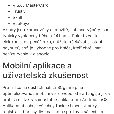
VISA / MasterCard
Trustly
Skrill
EcoPayz
Vklady jsou zpracovány okamžitě, zatímco výběry jsou
typicky vyplaceny během 24 hodin. Pokud zvolíte
elektronickou peněženku, můžete očekávat „instant
payouts“, což je výhodné pro hráče, kteří chtějí mít
peníze rychle k dispozici.
Mobilní aplikace a
uživatelská zkušenost
Pro hráče na cestách nabízí BCgame plně
optimalizovanou mobilní verzi webu, která funguje jak v
prohlížeči, tak v samostatné aplikaci pro Android i iOS.
Aplikace obsahuje všechny funkce hlavní stránky –
registraci, bonusy, live casino a sportovní sázení – a