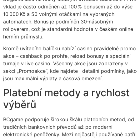
vklad je často odměněn až 100 % bonusem až do výše
10 000 Kč a 50 volnými otáčkami na vybraných
automatech. Bonus je podmíněn 30‑násobným
rolloverem, což je standardní hodnota v českém online
herním průmyslu.
Kromě uvítacího balíčku nabízí casino pravidelné promo
akce – cashback po prohře, reload bonusy a speciální
turnaje v live casino. Všechny akce jsou zobrazeny v
sekci „Promoakce“, kde najdete i detailní podmínky, jako
jsou maximální výplaty a časová omezení.
Platební metody a rychlost
výběrů
BCgame podporuje širokou škálu platebních metod, od
tradičních bankovních převodů až po moderní
elektronické peněženky. Mezi nejčastěji používané patří: