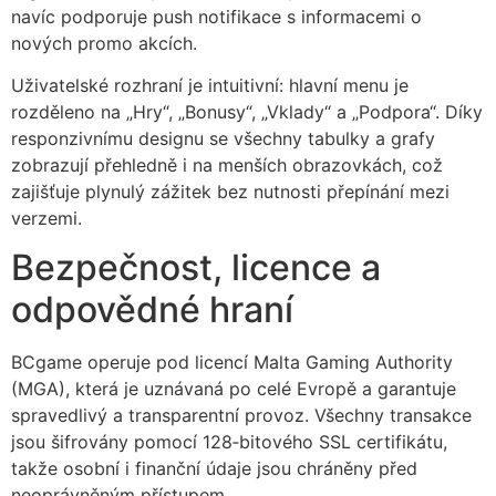
navíc podporuje push notifikace s informacemi o
nových promo akcích.
Uživatelské rozhraní je intuitivní: hlavní menu je
rozděleno na „Hry“, „Bonusy“, „Vklady“ a „Podpora“. Díky
responzivnímu designu se všechny tabulky a grafy
zobrazují přehledně i na menších obrazovkách, což
zajišťuje plynulý zážitek bez nutnosti přepínání mezi
verzemi.
Bezpečnost, licence a
odpovědné hraní
BCgame operuje pod licencí Malta Gaming Authority
(MGA), která je uznávaná po celé Evropě a garantuje
spravedlivý a transparentní provoz. Všechny transakce
jsou šifrovány pomocí 128‑bitového SSL certifikátu,
takže osobní i finanční údaje jsou chráněny před
neoprávněným přístupem.