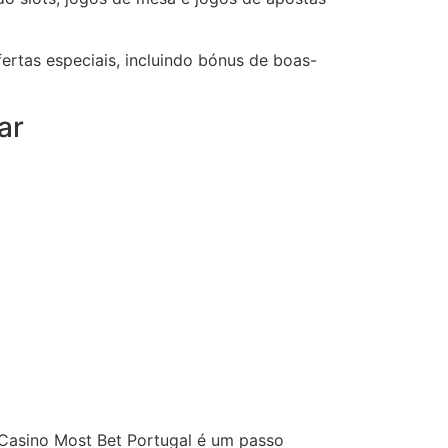
ertas especiais, incluindo bónus de boas-
ar
o Casino Most Bet Portugal é um passo