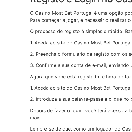
O Casino Most Bet Portugal é uma opção popu
Para começar a jogar, é necessário realizar o 
O processo de registo é simples e rápido. Ba
1. Aceda ao site do Casino Most Bet Portugal 
2. Preencha o formulário de registo com os 
3. Confirme a sua conta de e-mail, enviando 
Agora que você está registado, é hora de faze
1. Aceda ao site do Casino Most Bet Portugal
2. Introduza a sua palavra-passe e clique no 
Depois de fazer o login, você terá acesso a t
mais.
Lembre-se de que, como um jogador do Casino