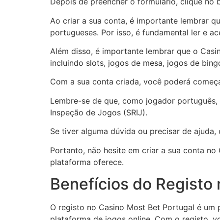
Depois de preencher o formulário, clique no 
Ao criar a sua conta, é importante lembrar 
portugueses. Por isso, é fundamental ler e ac
Além disso, é importante lembrar que o Casi
incluindo slots, jogos de mesa, jogos de bing
Com a sua conta criada, você poderá começar
Lembre-se de que, como jogador português, v
Inspeção de Jogos (SRIJ).
Se tiver alguma dúvida ou precisar de ajuda, 
Portanto, não hesite em criar a sua conta no
plataforma oferece.
Benefícios do Registo
O registo no Casino Most Bet Portugal é um 
plataforma de jogos online. Com o registo, v