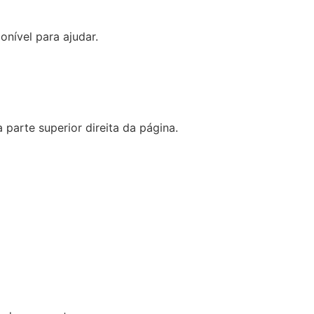
onível para ajudar.
parte superior direita da página.