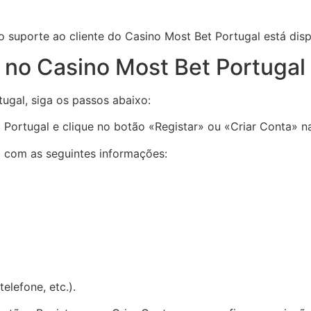
o suporte ao cliente do Casino Most Bet Portugal está disp
no Casino Most Bet Portugal
ugal, siga os passos abaixo:
 Portugal e clique no botão «Registar» ou «Criar Conta» na 
o com as seguintes informações:
elefone, etc.).