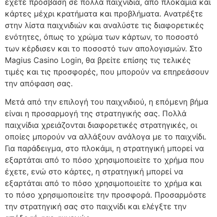
έχετε πρόσβαση σε πολλά παιχνίδια, από πλοκάμια και
κάρτες μέχρι κρατήματα και προβλήματα. Ανατρέξτε
στην λίστα παιχνιδιών και αναλύστε τις διαφορετικές
ενότητες, όπως το χρώμα των κάρτων, το ποσοστό
των κέρδισεν και το ποσοστό των απολογισμών. Στο
Magius Casino Login, θα βρείτε επίσης τις τελικές
τιμές και τις προσφορές, που μπορούν να επηρεάσουν
την απόφαση σας.
Μετά από την επιλογή του παιχνιδιού, η επόμενη βήμα
είναι η προσαρμογή της στρατηγικής σας. Πολλά
παιχνίδια χρειάζονται διαφορετικές στρατηγικές, οι
οποίες μπορούν να αλλάξουν ανάλογα με το παιχνίδι.
Για παράδειγμα, στο πλοκάμι, η στρατηγική μπορεί να
εξαρτάται από το πόσο χρησιμοποιείτε το χρήμα που
έχετε, ενώ στο κάρτες, η στρατηγική μπορεί να
εξαρτάται από το πόσο χρησιμοποιείτε το χρήμα και
το πόσο χρησιμοποιείτε την προσφορά. Προσαρμόστε
την στρατηγική σας στο παιχνίδι και ελέγξτε την