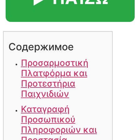
Содержимое
Προσαρμοστική
Πλατφόρμα και
Προτεστήρια
Παιχνιδιών
Καταγραφή
Προσωπικού
Πληροφοριών και