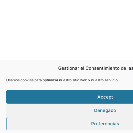
Gestionar el Consentimiento de la
Usamos cookies para optimizar nuestro sitio web y nuestro servicio.
Accept
Denegado
Preferencias