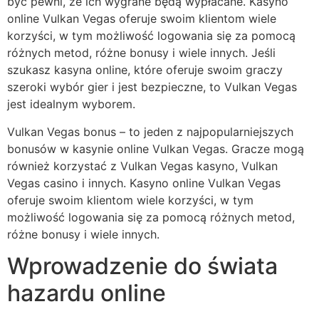
być pewni, że ich wygrane będą wypłacane. Kasyno
online Vulkan Vegas oferuje swoim klientom wiele
korzyści, w tym możliwość logowania się za pomocą
różnych metod, różne bonusy i wiele innych. Jeśli
szukasz kasyna online, które oferuje swoim graczy
szeroki wybór gier i jest bezpieczne, to Vulkan Vegas
jest idealnym wyborem.
Vulkan Vegas bonus – to jeden z najpopularniejszych
bonusów w kasynie online Vulkan Vegas. Gracze mogą
również korzystać z Vulkan Vegas kasyno, Vulkan
Vegas casino i innych. Kasyno online Vulkan Vegas
oferuje swoim klientom wiele korzyści, w tym
możliwość logowania się za pomocą różnych metod,
różne bonusy i wiele innych.
Wprowadzenie do świata
hazardu online