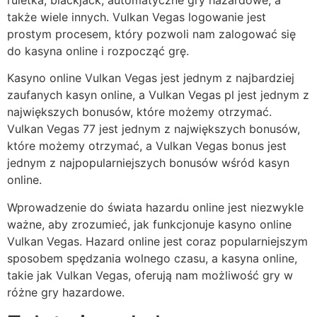
także wiele innych. Vulkan Vegas logowanie jest
prostym procesem, który pozwoli nam zalogować się
do kasyna online i rozpocząć grę.
Kasyno online Vulkan Vegas jest jednym z najbardziej
zaufanych kasyn online, a Vulkan Vegas pl jest jednym z
największych bonusów, które możemy otrzymać.
Vulkan Vegas 77 jest jednym z największych bonusów,
które możemy otrzymać, a Vulkan Vegas bonus jest
jednym z najpopularniejszych bonusów wśród kasyn
online.
Wprowadzenie do świata hazardu online jest niezwykle
ważne, aby zrozumieć, jak funkcjonuje kasyno online
Vulkan Vegas. Hazard online jest coraz popularniejszym
sposobem spędzania wolnego czasu, a kasyna online,
takie jak Vulkan Vegas, oferują nam możliwość gry w
różne gry hazardowe.