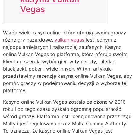
Vegas
Wśród wielu kasyn online, które oferują swoim graczy
różne gry hazardowe,
vulkan vegas
jest jednym z
najpopularniejszych i najbardziej zaufanych. Kasyno
online Vulkan Vegas to platforma, która oferuje swoim
klientom szeroki wybór gier, w tym sloty, ruletke,
blackjacki, poker i wiele innych. W tym artykule
przedstawimy recenzję kasyna online Vulkan Vegas, aby
pomóc graczy w podejmowaniu decyzji o wyborze tej
platformy.
Kasyno online Vulkan Vegas zostało założone w 2016
roku i od tego czasu zyskało ogromną popularność
wśród graczy. Platforma jest licencjonowana przez rząd
Malty i jest regulowana przez Malta Gaming Authority.
To oznacza, że kasyno online Vulkan Vegas jest