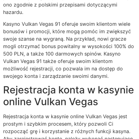
ono zgodnie z polskimi przepisami dotyczącymi
hazardu.
Kasyno Vulkan Vegas 91 oferuje swoim klientom wiele
bonusów i promocji, które mogą pomóc im zwiększyć
swoje szanse na wygraną. Na przykład, nowi gracze
mogli otrzymać bonus powitalny w wysokości 100% do
500 PLN, a także 100 darmowych spinów. Kasyno
Vulkan Vegas 91 także oferuje swoim klientom
możliwość rejestracji, co pozwala im na dostęp do
swojego konta i zarządzanie swoimi danymi.
Rejestracja konta w kasynie
online Vulkan Vegas
Rejestracja konta w kasynie online Vulkan Vegas jest
prostym i szybkim procesem, który pozwoli Ci
rozpocząć grę i korzystanie z różnych funkcji kasyna.
Aby zarejestrować konto, należy wykonać następujące