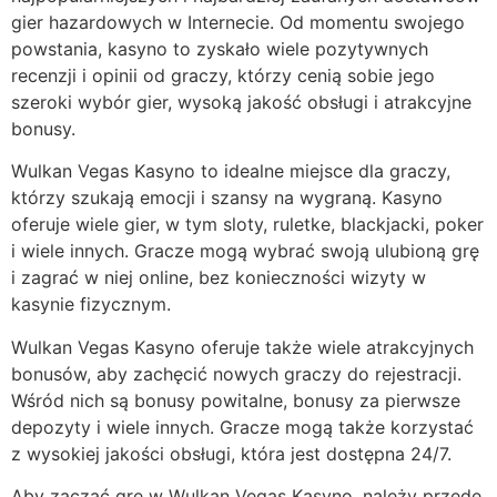
gier hazardowych w Internecie. Od momentu swojego
powstania, kasyno to zyskało wiele pozytywnych
recenzji i opinii od graczy, którzy cenią sobie jego
szeroki wybór gier, wysoką jakość obsługi i atrakcyjne
bonusy.
Wulkan Vegas Kasyno to idealne miejsce dla graczy,
którzy szukają emocji i szansy na wygraną. Kasyno
oferuje wiele gier, w tym sloty, ruletke, blackjacki, poker
i wiele innych. Gracze mogą wybrać swoją ulubioną grę
i zagrać w niej online, bez konieczności wizyty w
kasynie fizycznym.
Wulkan Vegas Kasyno oferuje także wiele atrakcyjnych
bonusów, aby zachęcić nowych graczy do rejestracji.
Wśród nich są bonusy powitalne, bonusy za pierwsze
depozyty i wiele innych. Gracze mogą także korzystać
z wysokiej jakości obsługi, która jest dostępna 24/7.
Aby zacząć grę w Wulkan Vegas Kasyno, należy przede