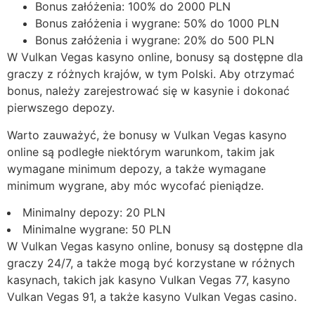
Bonus załóżenia: 100% do 2000 PLN
Bonus załóżenia i wygrane: 50% do 1000 PLN
Bonus załóżenia i wygrane: 20% do 500 PLN
W Vulkan Vegas kasyno online, bonusy są dostępne dla
graczy z różnych krajów, w tym Polski. Aby otrzymać
bonus, należy zarejestrować się w kasynie i dokonać
pierwszego depozy.
Warto zauważyć, że bonusy w Vulkan Vegas kasyno
online są podległe niektórym warunkom, takim jak
wymagane minimum depozy, a także wymagane
minimum wygrane, aby móc wycofać pieniądze.
Minimalny depozy: 20 PLN
Minimalne wygrane: 50 PLN
W Vulkan Vegas kasyno online, bonusy są dostępne dla
graczy 24/7, a także mogą być korzystane w różnych
kasynach, takich jak kasyno Vulkan Vegas 77, kasyno
Vulkan Vegas 91, a także kasyno Vulkan Vegas casino.