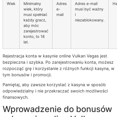
Wiek
Minimalny
Adres
Adres e-mail
Ha
wiek, który
e-
musi być ważny
musi spełniać
mail
i
każdy gracz,
niezablokowany.
aby móc
zarejestrować
konto, to 18
lat.
Rejestracja konta w kasynie online Vulkan Vegas jest
bezpieczna i szybka. Po zarejestrowaniu konta, możesz
rozpocząć grę i korzystanie z różnych funkcji kasyna, w
tym bonusów i promocji.
Pamiętaj, aby zawsze korzystać z kasyna w sposób
odpowiedzialny i nie przekraczać swoich możliwości
finansowych.
Wprowadzenie do bonusów