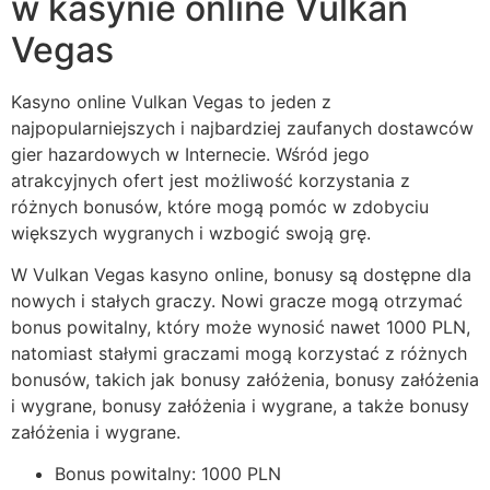
w kasynie online Vulkan
Vegas
Kasyno online Vulkan Vegas to jeden z
najpopularniejszych i najbardziej zaufanych dostawców
gier hazardowych w Internecie. Wśród jego
atrakcyjnych ofert jest możliwość korzystania z
różnych bonusów, które mogą pomóc w zdobyciu
większych wygranych i wzbogić swoją grę.
W Vulkan Vegas kasyno online, bonusy są dostępne dla
nowych i stałych graczy. Nowi gracze mogą otrzymać
bonus powitalny, który może wynosić nawet 1000 PLN,
natomiast stałymi graczami mogą korzystać z różnych
bonusów, takich jak bonusy załóżenia, bonusy załóżenia
i wygrane, bonusy załóżenia i wygrane, a także bonusy
załóżenia i wygrane.
Bonus powitalny: 1000 PLN