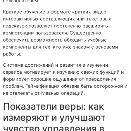
пользователям.
Краткое обучение в формате кратких видео,
интерактивных составляющих или текстовых
подсказок позволяет постепенно расширять
компетенции пользователя. Существенно
обеспечить возможность обходить учебные
компоненты для тех, кто уже знаком с основами
работы.
Система достижений и развития в изучении
сервиса мотивирует к изучению свежих функций и
формирует хорошие ощущения от преодоления
проблем. Геймификация обязана быть осторожной и
не отвлекать от главных операций.
Показатели веры: как
измеряют и улучшают
чувство управления в