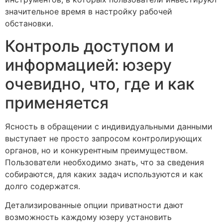
значительное время в настройку рабочей
обстановки.
Контроль доступом и
информацией: юзеру
очевидно, что, где и как
применяется
Ясность в обращении с индивидуальными данными
выступает не просто запросом контролирующих
органов, но и конкурентным преимуществом.
Пользователи необходимо знать, что за сведения
собираются, для каких задач используются и как
долго содержатся.
Детализированные опции приватности дают
возможность каждому юзеру установить