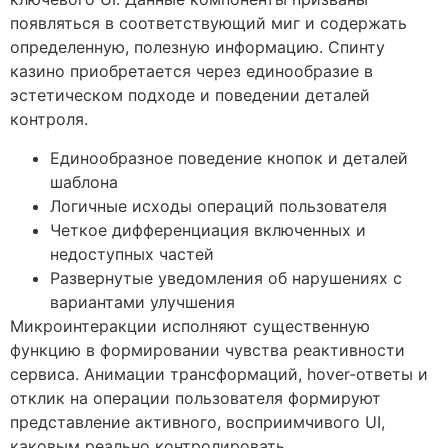
появляться в соответствующий миг и содержать
определенную, полезную информацию. Спинту
казино приобретается через единообразие в
эстетическом подходе и поведении деталей
контроля.
Единообразное поведение кнопок и деталей
шаблона
Логичные исходы операций пользователя
Четкое дифференциация включенных и
недоступных частей
Развернутые уведомления об нарушениях с
вариантами улучшения
Микроинтеракции исполняют существенную
функцию в формировании чувства реактивности
сервиса. Анимации трансформаций, hover-ответы и
отклик на операции пользователя формируют
представление активного, восприимчивого UI,
каковым реально контролировать.