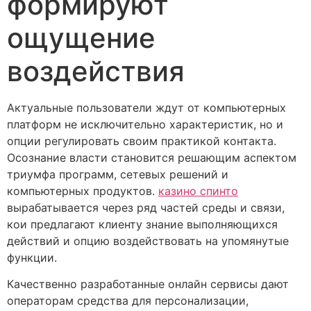
формируют
ощущение
воздействия
Актуальные пользователи ждут от компьютерных
платформ не исключительно характеристик, но и
опции регулировать своим практикой контакта.
Осознание власти становится решающим аспектом
триумфа программ, сетевых решений и
компьютерных продуктов.
казино спинто
вырабатывается через ряд частей среды и связи,
кои предлагают клиенту знание выполняющихся
действий и опцию воздействовать на упомянутые
функции.
Качественно разработанные онлайн сервисы дают
операторам средства для персонализации,