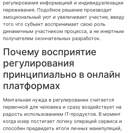
регулирования информацией и индивидуализации
переживания. Подобное решение производит
эмоциональный уют и увеличивает участие, ввиду
того что субъект воспринимает свою роль
динамичным участником процесса, а не инертным
получателем окончательных разработок.
Почему восприятие
регулирования
принципиально в онлайн
платформах
Ментальная нужда в регулировании считается
первичной для человека и сразу воздействует на
радость использованием IT-продуктов. В момент
когда юзер постигает логику операций сервиса и
способен предвидеть итоги личных манипуляций,