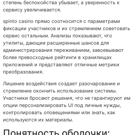
степень беспокойства убывает, а уверенность к
сервису увеличивается.
spinto casino прямо соотносится с параметрами
фиксации участников и их стремлением советовать
сервис остальным. Анализы показывают, что
утилиты, дающие расширенные шансов для
администрирования переживанием, завоевывают
более превосходные рейтинги в хранилищах
приложений и представляют отличные метрики
преобразования.
Лишение воздействия создает разочарование и
стремление окончить использование системы.
Участники бросают решения, что не гарантируют им
опции персонализировать UI под личные нужды,
контролировать оповещениями или знать, как
используются их материалы.
Понятность оболочки: