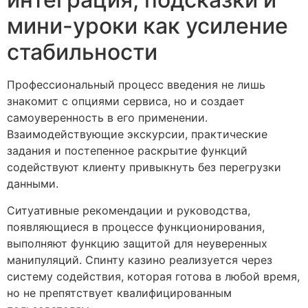
мини-уроки как усиление
стабильности
Профессиональный процесс введения не лишь
знакомит с опциями сервиса, но и создает
самоуверенность в его применении.
Взаимодействующие экскурсии, практические
задания и постепенное раскрытие функций
содействуют клиенту привыкнуть без перегрузки
данными.
Ситуативные рекомендации и руководства,
появляющиеся в процессе функционирования,
выполняют функцию защитой для неуверенных
манипуляций. Спинту казино реализуется через
систему содействия, которая готова в любой время,
но не препятствует квалифицированным