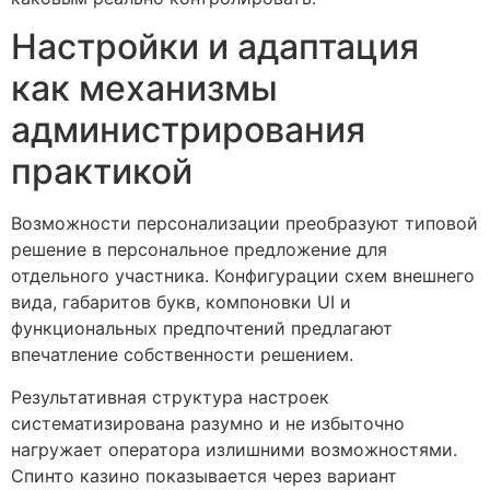
Настройки и адаптация
как механизмы
администрирования
практикой
Возможности персонализации преобразуют типовой
решение в персональное предложение для
отдельного участника. Конфигурации схем внешнего
вида, габаритов букв, компоновки UI и
функциональных предпочтений предлагают
впечатление собственности решением.
Результативная структура настроек
систематизирована разумно и не избыточно
нагружает оператора излишними возможностями.
Спинто казино показывается через вариант