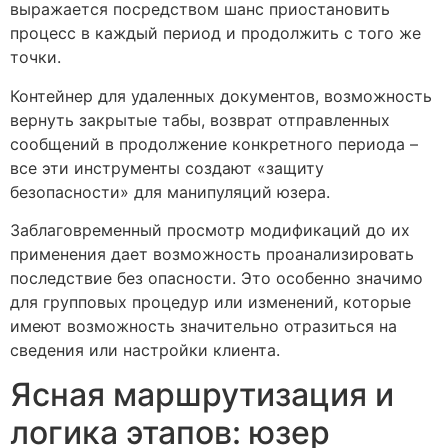
выражается посредством шанс приостановить
процесс в каждый период и продолжить с того же
точки.
Контейнер для удаленных документов, возможность
вернуть закрытые табы, возврат отправленных
сообщений в продолжение конкретного периода –
все эти инструменты создают «защиту
безопасности» для манипуляций юзера.
Заблаговременный просмотр модификаций до их
применения дает возможность проанализировать
последствие без опасности. Это особенно значимо
для групповых процедур или изменений, которые
имеют возможность значительно отразиться на
сведения или настройки клиента.
Ясная маршрутизация и
логика этапов: юзер