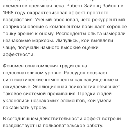
элементов превышая века. Роберт Зайонц Зайонц в
1968 году охарактеризовал эффект простого
воздействия. Ученый обосновал, чего рекуррентный
соприкосновение с компонентом повышает хорошее
точку зрения к оному. Респонденты опыта измеряли
незнакомые маркеры. Импульсы, кои выявляли
чаще, получали намного высокие оценки
эффектности.
Феномен ознакомления трудится на
подсознательном уровне. Рассудок осознает
систематические компоненты как защищенные и
ожидаемые. Эволюционная психология объясняет
таковое системой преживания. Предки людей
уклонялись незнакомых элементов, кои умели
показывать угрозу.
В сегодняшнем действительности эффект встречи
воздействует на пользовательское работу.