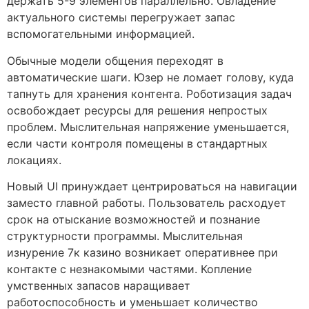
держать 5-9 элементов параллельно. Овладение
актуального системы перегружает запас
вспомогательными информацией.
Обычные модели общения переходят в
автоматические шаги. Юзер не ломает голову, куда
тапнуть для хранения контента. Роботизация задач
освобождает ресурсы для решения непростых
проблем. Мыслительная напряжение уменьшается,
если части контроля помещены в стандартных
локациях.
Новый UI принуждает центрироваться на навигации
заместо главной работы. Пользователь расходует
срок на отыскание возможностей и познание
структурности программы. Мыслительная
изнурение 7к казино возникает оперативнее при
контакте с незнакомыми частями. Копление
умственных запасов наращивает
работоспособность и уменьшает количество