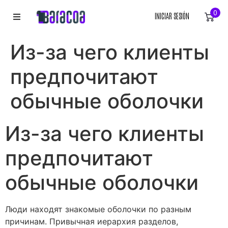
0
INICIAR SESIÓN
INICIO
Из-за чего клиенты
ROPA
предпочитают
ACCESORIOS
обычные оболочки
EQUIPACIÓN DEPORTIVA
Из-за чего клиенты
RÓTULOS
предпочитают
LIENZOS
обычные оболочки
Люди находят знакомые оболочки по разным
причинам. Привычная иерархия разделов,