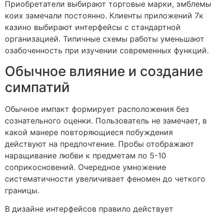
Приобретатели выбирают торговые марки, эмблемы
коих замечали постоянно. Клиенты приложений 7к
казино выбирают интерфейсы с стандартной
организацией. Типичные схемы работы уменьшают
озабоченность при изучении современных функций.
Обычное влияние и создание
симпатий
Обычное импакт формирует расположения без
сознательного оценки. Пользователь не замечает, в
какой манере повторяющиеся побуждения
действуют на предпочтение. Пробы отображают
наращивание любви к предметам по 5-10
соприкосновений. Очередное умножение
систематичности увеличивает феномен до четкого
границы.
В дизайне интерфейсов правило действует