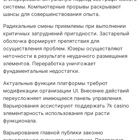
системы. Компьютерные прорывы раскрывают
шансы для совершенствования опыта.
Радикальные смены приемлемы при выполнении
критичных затруднений пригодности. Застарелый
оболочка формирует препятствия для
осуществления проблем. Юзеры осуществляют
неточности в результате неудачного размещения
элементов. Переработка уничтожает
фундаментальные недостатки.
Актуальные функции платформы требуют
модификации организации UI. Внесение действий
переусложняет имеющееся панель управления.
Варьирования ассистируют поддержать 7k casino
элементарность использования при расти
функционала.
Варьирование главной публики законно
актуализацию внешнего концепции. Программа