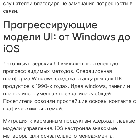
слушателей благодаря не замечания потребности в
связи.
Прогрессирующие
модели UI: от Windows до
iOS
Летопись юзерских UI выявляет постепенную
прогресс видимых методов. Операционная
платформа Windows создала стандарты для ПК
продуктов в 1990-х годах. Идея windows, панели и
планок инструментов превратилась общей.
Посетители освоили простейшие основы контакта с
графическим системой.
Миграция к карманным продуктам удержал главные
модели управления. iOS настроила знакомые
метафоры для осязательного менеджмента.