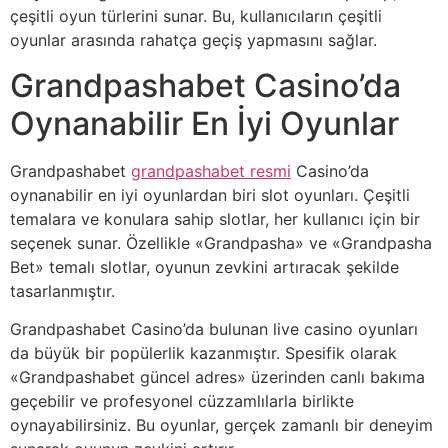
çeşitli oyun türlerini sunar. Bu, kullanıcıların çeşitli
oyunlar arasında rahatça geçiş yapmasını sağlar.
Grandpashabet Casino’da
Oynanabilir En İyi Oyunlar
Grandpashabet
grandpashabet resmi
Casino’da
oynanabilir en iyi oyunlardan biri slot oyunları. Çeşitli
temalara ve konulara sahip slotlar, her kullanıcı için bir
seçenek sunar. Özellikle «Grandpasha» ve «Grandpasha
Bet» temalı slotlar, oyunun zevkini artıracak şekilde
tasarlanmıştır.
Grandpashabet Casino’da bulunan live casino oyunları
da büyük bir popülerlik kazanmıştır. Spesifik olarak
«Grandpashabet güncel adres» üzerinden canlı bakıma
geçebilir ve profesyonel cüzzamlılarla birlikte
oynayabilirsiniz. Bu oyunlar, gerçek zamanlı bir deneyim