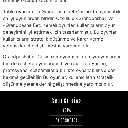
sunarak oyunun zevkini artırır.
Table oyunları da Grandpashabet Casino’da oynanabilir
en iyi oyunlardan biridir. Özellikle «Grandpasha» ve
«Grandpasha Bet» temalı oyunlar, kullanıcıların oyun
deneyimini iyileştirmek için tasarlanmıştır. Bu oyunlar,
kullanıcıların stratejik düşünme ve karar verme
yeteneklerini geliştirmesine yardımcı olur.
Grandpashabet Casino’da oynanabilir en iyi oyunlardan
biri de roullete oyunlarıdır. Live roullete oyunları,
profesyonel cüzzamlılarla birlikte oynanabilir ve canlı
bakıma geçilebilir. Bu oyunlar, kullanıcıların stratejik
düşünme yeteneklerini geliştirmesine yardımcı olur.
CATEGORÍAS
ROPA
ACCESORIOS