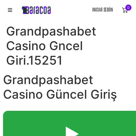
0
INICIAR SESIÓN
INICIO
Grandpashabet
ROPA
Casino Gncel
ACCESORIOS
Giri.15251
EQUIPACIÓN DEPORTIVA
Grandpashabet
RÓTULOS
Casino Güncel Giriş
LIENZOS
▶️