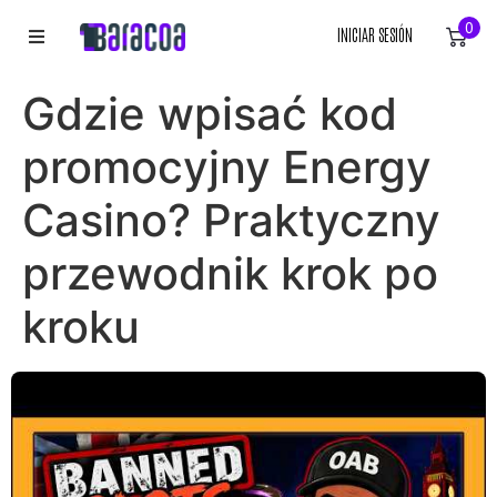
0
INICIAR SESIÓN
INICIO
Gdzie wpisać kod
ROPA
promocyjny Energy
ACCESORIOS
Casino? Praktyczny
przewodnik krok po
EQUIPACIÓN DEPORTIVA
kroku
RÓTULOS
LIENZOS