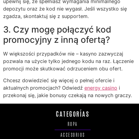
upewnij się, że spełniasz wymagania minimalnego
depozytu oraz że kod nie wygasł. Jeśli wszystko się
zgadza, skontaktuj się z supportem.
3. Czy mogę połączyć kod
promocyjny z inną ofertą?
W większości przypadków nie – kasyno zazwyczaj
pozwala na użycie tylko jednego kodu na raz. Łączenie
promocji może skutkować odrzuceniem obu ofert.
Chcesz dowiedzieć się więcej o pełnej ofercie i
aktualnych promocjach? Odwiedź
energy casino
i
przekonaj się, jakie bonusy czekają na nowych graczy.
CATEGORÍAS
ROPA
ACCESORIOS