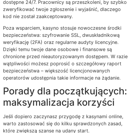
dostępne 24/7. Pracownicy są przeszkoleni, by szybko
zweryfikować twoje zgłoszenie i wyjaśnić, dlaczego
kod nie został zaakceptowany.
Poza wsparciem, kasyno stosuje nowoczesne środki
bezpieczeństwa: szyfrowanie SSL, dwuskładnikową
weryfikację (2FA) oraz regularne audyty licencyjne.
Dzięki temu twoje dane osobowe i finansowe są
chronione przed nieautoryzowanym dostępem. W razie
wątpliwości możesz poprosić o szczegółowy raport
bezpieczeństwa – większość licencjonowanych
operatorów udostępnia takie informacje na żądanie.
Porady dla początkujących:
maksymalizacja korzyści
Jeśli dopiero zaczynasz przygodę z kasynami online,
warto zastosować się do kilku sprawdzonych zasad,
które zwiększą szanse na udany start.