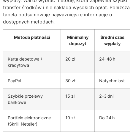
wypłaty. Warto wybrać metodę, która zapewnia szybki
transfer środków i nie nakłada wysokich opłat. Poniższa
tabela podsumowuje najważniejsze informacje o
dostępnych metodach.
Metoda płatności
Minimalny
Średni czas
depozyt
wypłaty
Karta debetowa /
20 zł
24–48 h
kredytowa
PayPal
30 zł
Natychmiast
Szybkie przelewy
15 zł
2–3 dni
bankowe
Portfele elektroniczne
10 zł
Do 24 h
(Skrill, Neteller)