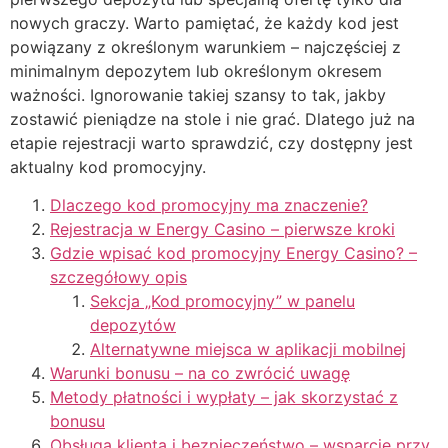
nowych graczy. Warto pamiętać, że każdy kod jest
powiązany z określonym warunkiem – najczęściej z
minimalnym depozytem lub określonym okresem
ważności. Ignorowanie takiej szansy to tak, jakby
zostawić pieniądze na stole i nie grać. Dlatego już na
etapie rejestracji warto sprawdzić, czy dostępny jest
aktualny kod promocyjny.
Dlaczego kod promocyjny ma znaczenie?
Rejestracja w Energy Casino – pierwsze kroki
Gdzie wpisać kod promocyjny Energy Casino? –
szczegółowy opis
Sekcja „Kod promocyjny” w panelu
depozytów
Alternatywne miejsca w aplikacji mobilnej
Warunki bonusu – na co zwrócić uwagę
Metody płatności i wypłaty – jak skorzystać z
bonusu
Obsługa klienta i bezpieczeństwo – wsparcie przy