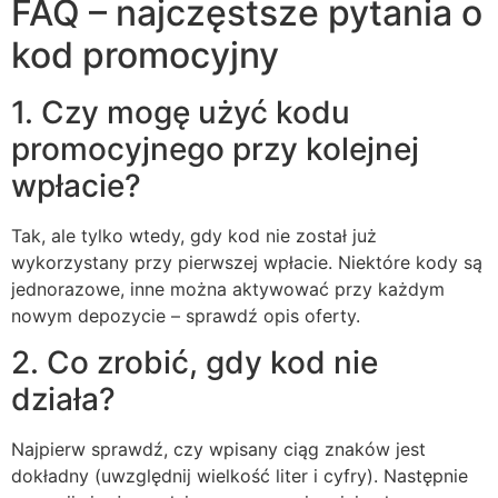
FAQ – najczęstsze pytania o
kod promocyjny
1. Czy mogę użyć kodu
promocyjnego przy kolejnej
wpłacie?
Tak, ale tylko wtedy, gdy kod nie został już
wykorzystany przy pierwszej wpłacie. Niektóre kody są
jednorazowe, inne można aktywować przy każdym
nowym depozycie – sprawdź opis oferty.
2. Co zrobić, gdy kod nie
działa?
Najpierw sprawdź, czy wpisany ciąg znaków jest
dokładny (uwzględnij wielkość liter i cyfry). Następnie