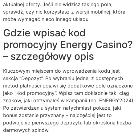
aktualnej oferty. Jeśli nie widzisz takiego pola,
sprawdź, czy nie korzystasz z wersji mobilnej, która
może wymagać nieco innego układu.
Gdzie wpisać kod
promocyjny Energy Casino?
– szczegółowy opis
Kluczowym miejscem do wprowadzenia kodu jest
sekcja “Depozyt”. Po wybraniu jednej z dostępnych
metod płatności pojawi się dodatkowe pole oznaczone
jako “Kod promocyjny”. Wpisz tam dokładnie taki ciąg
znaków, jaki otrzymałeś w kampanii (np. ENERGY2024).
Po zatwierdzeniu system natychmiast pokaże, jaki
bonus zostanie przyznany – najczęściej jest to
podwojenie pierwszego depozytu lub określona liczba
darmowych spinów.