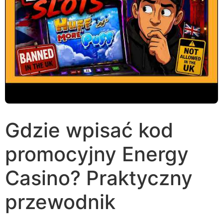
Gdzie wpisać kod
promocyjny Energy
Casino? Praktyczny
przewodnik