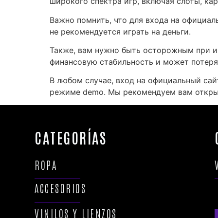
широкого спектра игр, включая слоты, кар
Важно помнить, что для входа на официаль
не рекомендуется играть на деньги.
Также, вам нужно быть осторожным при игр
финансовую стабильность и может потеря
В любом случае, вход на официальный сайт
режиме demo. Мы рекомендуем вам открыт
CATEGORÍAS
ROPA
ACCESORIOS
VINILOS Y LIENZOS