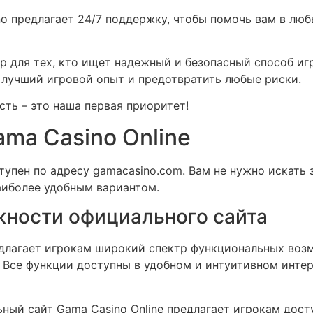
no предлагает 24/7 поддержку, чтобы помочь вам в лю
р для тех, кто ищет надежный и безопасный способ иг
 лучший игровой опыт и предотвратить любые риски.
сть – это наша первая приоритет!
ma Casino Online
тупен по адресу gamacasino.com. Вам не нужно искать 
наиболее удобным вариантом.
ности официального сайта
едлагает игрокам широкий спектр функциональных воз
 Все функции доступны в удобном и интуитивном интер
ный сайт Gama Casino Online предлагает игрокам дост