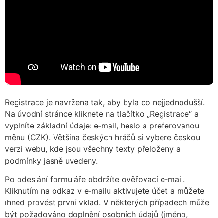
Registrace je navržena tak, aby byla co nejjednodušší.
Na úvodní stránce kliknete na tlačítko „Registrace“ a
vyplníte základní údaje: e‑mail, heslo a preferovanou
měnu (CZK). Většina českých hráčů si vybere českou
verzi webu, kde jsou všechny texty přeloženy a
podmínky jasně uvedeny.
Po odeslání formuláře obdržíte ověřovací e‑mail.
Kliknutím na odkaz v e‑mailu aktivujete účet a můžete
ihned provést první vklad. V některých případech může
být požadováno doplnění osobních údajů (jméno,