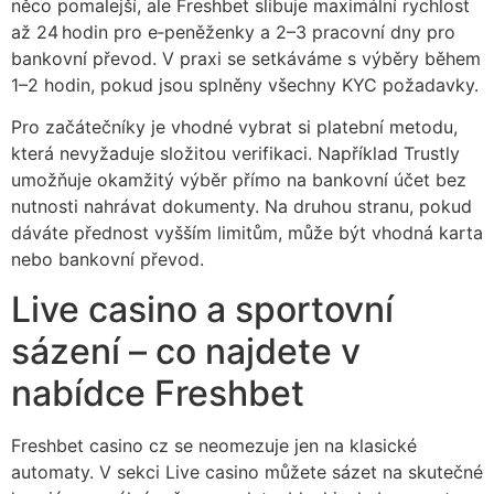
něco pomalejší, ale Freshbet slibuje maximální rychlost
až 24 hodin pro e‑peněženky a 2–3 pracovní dny pro
bankovní převod. V praxi se setkáváme s výběry během
1–2 hodin, pokud jsou splněny všechny KYC požadavky.
Pro začátečníky je vhodné vybrat si platební metodu,
která nevyžaduje složitou verifikaci. Například Trustly
umožňuje okamžitý výběr přímo na bankovní účet bez
nutnosti nahrávat dokumenty. Na druhou stranu, pokud
dáváte přednost vyšším limitům, může být vhodná karta
nebo bankovní převod.
Live casino a sportovní
sázení – co najdete v
nabídce Freshbet
Freshbet casino cz se neomezuje jen na klasické
automaty. V sekci Live casino můžete sázet na skutečné