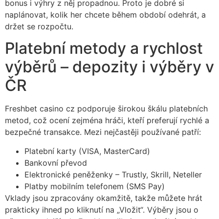
bonus i výhry z něj propadnou. Proto je dobré si
naplánovat, kolik her chcete během období odehrát, a
držet se rozpočtu.
Platební metody a rychlost
výběrů – depozity i výběry v
ČR
Freshbet casino cz podporuje širokou škálu platebních
metod, což ocení zejména hráči, kteří preferují rychlé a
bezpečné transakce. Mezi nejčastěji používané patří:
Platební karty (VISA, MasterCard)
Bankovní převod
Elektronické peněženky – Trustly, Skrill, Neteller
Platby mobilním telefonem (SMS Pay)
Vklady jsou zpracovány okamžitě, takže můžete hrát
prakticky ihned po kliknutí na „Vložit“. Výběry jsou o