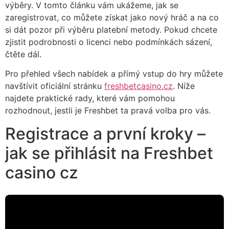
výběry. V tomto článku vám ukážeme, jak se
zaregistrovat, co můžete získat jako nový hráč a na co
si dát pozor při výběru platební metody. Pokud chcete
zjistit podrobnosti o licenci nebo podmínkách sázení,
čtěte dál.
Pro přehled všech nabídek a přímý vstup do hry můžete
navštívit oficiální stránku
freshbetcasino.cz
. Níže
najdete praktické rady, které vám pomohou
rozhodnout, jestli je Freshbet ta pravá volba pro vás.
Registrace a první kroky –
jak se přihlásit na Freshbet
casino cz