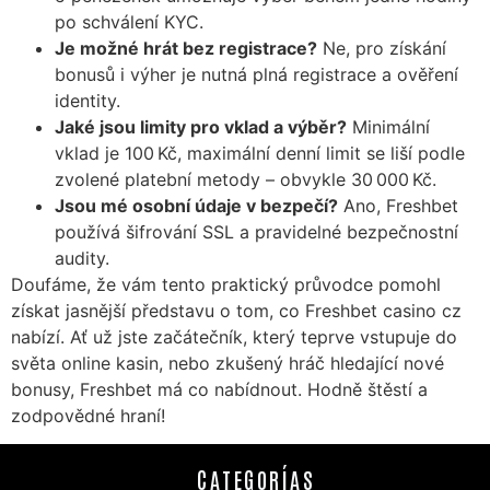
po schválení KYC.
Je možné hrát bez registrace?
Ne, pro získání
bonusů i výher je nutná plná registrace a ověření
identity.
Jaké jsou limity pro vklad a výběr?
Minimální
vklad je 100 Kč, maximální denní limit se liší podle
zvolené platební metody – obvykle 30 000 Kč.
Jsou mé osobní údaje v bezpečí?
Ano, Freshbet
používá šifrování SSL a pravidelné bezpečnostní
audity.
Doufáme, že vám tento praktický průvodce pomohl
získat jasnější představu o tom, co Freshbet casino cz
nabízí. Ať už jste začátečník, který teprve vstupuje do
světa online kasin, nebo zkušený hráč hledající nové
bonusy, Freshbet má co nabídnout. Hodně štěstí a
zodpovědné hraní!
CATEGORÍAS