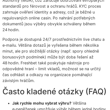
Authority (MGA), což zaručuje dodržování evropských
standardů pro férovost a ochranu hráčů. KYC proces
zahrnuje ověření identity a adresy, což je běžné u
regulovaných online casin. Po nahrání potřebných
dokumentů jsou výběry obvykle schváleny během
24 hodin.
Podpora je dostupná 24/7 prostřednictvím live chatu a
e‑mailu. Většina dotazů je vyřešena během několika
minut, ale pro složitější otázky (např. spory ohledně
bonusových podmínek) může být doba řešení až
48 hodin. Freshbet také poskytuje nástroje pro
odpovědné hraní – limit vkladů, možnost se na určitý
čas odhlásit a odkazy na organizace pomáhající
závislým hráčům.
Často kladené otázky (FAQ)
Jak rychle mohu vybrat výhru?
Většina
e‑peněženek umožňuje výběr během jedné hodiny