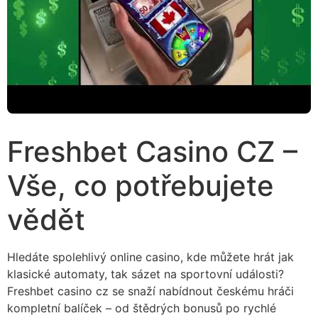
Freshbet Casino CZ –
Vše, co potřebujete
vědět
Hledáte spolehlivý online casino, kde můžete hrát jak
klasické automaty, tak sázet na sportovní události?
Freshbet casino cz se snaží nabídnout českému hráči
kompletní balíček – od štědrých bonusů po rychlé