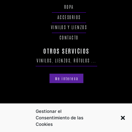
ROPA
ACCESORIOS
VINILOS Y LIENZOS
CONTACTO
OTROS SERVICIOS
VINILOS, LIENZOS, RÓTULOS ...
Me interesa
Gestionar el
Consentimiento de las
Cookies