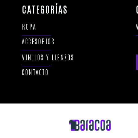
CATEGORÍAS
ROPA
ACCESORIOS
VINILOS Y LIENZOS
CONTACTO