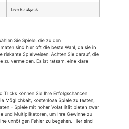
Live Blackjack
Wählen Sie Spiele, die zu den
ten sind hier oft die beste Wahl, da sie in
 riskante Spielweisen. Achten Sie darauf, die
zu vermeiden. Es ist ratsam, eine klare
d Tricks können Sie Ihre Erfolgschancen
ie Möglichkeit, kostenlose Spiele zu testen,
ten – Spiele mit hoher Volatilität bieten zwar
le und Multiplikatoren, um Ihre Gewinne zu
ine unnötigen Fehler zu begehen. Hier sind