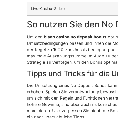
Live-Casino-Spiele
So nutzen Sie den No 
Um den
bison casino no deposit bonus
optim
Umsatzbedingungen passen und Ihnen die Mögli
der Regel zu 100% zur Umsatzbedingung beitra
maximale Auszahlungssumme im Auge zu behalt
Strategie zu verfolgen, um den Bonus optimal
Tipps und Tricks für die
Die Umsetzung eines No Deposit Bonus kann e
erhöhen. Spielen Sie verantwortungsbewusst un
um sich mit den Regeln und Funktionen vertrau
höhere Gewinne, sind aber auch risikoreicher
maximieren. Und vergessen Sie nicht, die Bon
ein paar übersichtliche Tipps: