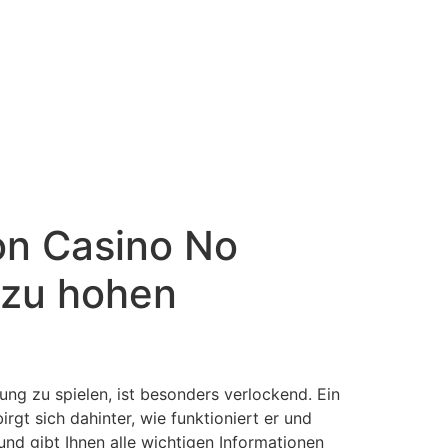
on Casino No
h zu hohen
ung zu spielen, ist besonders verlockend. Ein
rgt sich dahinter, wie funktioniert er und
nd gibt Ihnen alle wichtigen Informationen