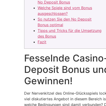
No Deposit Bonus
Welche Spiele sind vom Bonus
ausgeschlossen?
So nutzen Sie den No Deposit
Bonus optimal
Tipps und Tricks für die Umsetzung
des Bonus
Fazit
Fesselnde Casino-
Deposit Bonus und
Gewinnen!
Der Nervenkitzel des Online-Glücksspiels lock
viel diskutiertes Angebot in diesem Bereich i
welche Bedingungen sind damit verbunden? Die