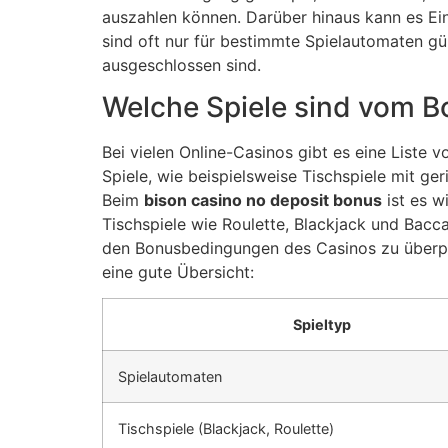
auszahlen können. Darüber hinaus kann es Ein
sind oft nur für bestimmte Spielautomaten g
ausgeschlossen sind.
Welche Spiele sind vom 
Bei vielen Online-Casinos gibt es eine Liste 
Spiele, wie beispielsweise Tischspiele mit g
Beim
bison casino no deposit bonus
ist es w
Tischspiele wie Roulette, Blackjack und Bacca
den Bonusbedingungen des Casinos zu überprüf
eine gute Übersicht:
Spieltyp
Spielautomaten
Tischspiele (Blackjack, Roulette)