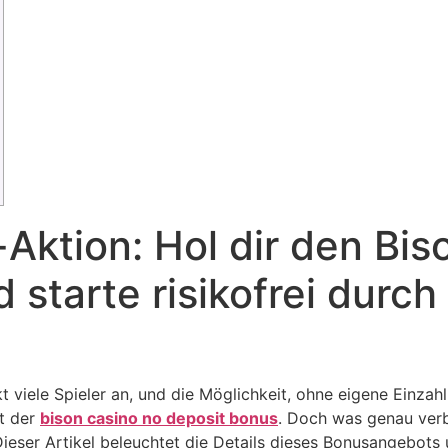
Aktion: Hol dir den Bis
 starte risikofrei durc
t viele Spieler an, und die Möglichkeit, ohne eigene Einzahl
st der
bison casino no deposit bonus
. Doch was genau verbi
ser Artikel beleuchtet die Details dieses Bonusangebots u