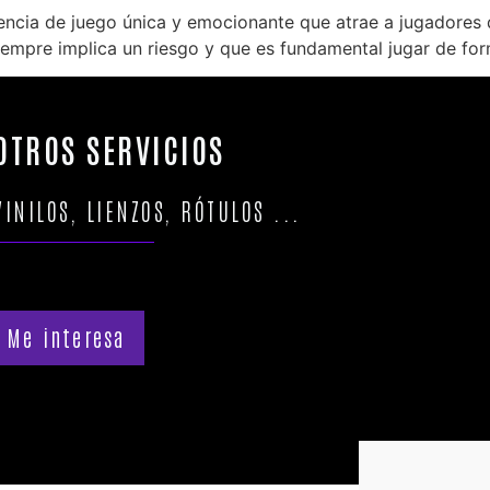
ncia de juego única y emocionante que atrae a jugadores d
iempre implica un riesgo y que es fundamental jugar de fo
OTROS SERVICIOS
VINILOS, LIENZOS, RÓTULOS ...
Me interesa