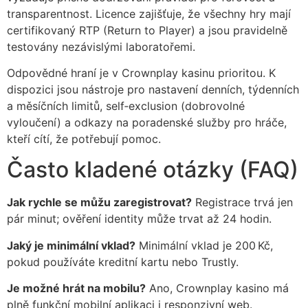
transparentnost. Licence zajišťuje, že všechny hry mají
certifikovaný RTP (Return to Player) a jsou pravidelně
testovány nezávislými laboratořemi.
Odpovědné hraní je v Crownplay kasinu prioritou. K
dispozici jsou nástroje pro nastavení denních, týdenních
a měsíčních limitů, self‑exclusion (dobrovolné
vyloučení) a odkazy na poradenské služby pro hráče,
kteří cítí, že potřebují pomoc.
Často kladené otázky (FAQ)
Jak rychle se můžu zaregistrovat?
Registrace trvá jen
pár minut; ověření identity může trvat až 24 hodin.
Jaký je minimální vklad?
Minimální vklad je 200 Kč,
pokud používáte kreditní kartu nebo Trustly.
Je možné hrát na mobilu?
Ano, Crownplay kasino má
plně funkční mobilní aplikaci i responzivní web.