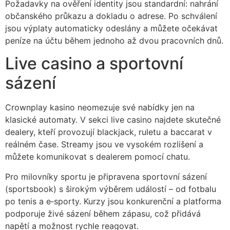
Požadavky na ověření identity jsou standardní: nahrání
občanského průkazu a dokladu o adrese. Po schválení
jsou výplaty automaticky odeslány a můžete očekávat
peníze na účtu během jednoho až dvou pracovních dnů.
Live casino a sportovní
sázení
Crownplay kasino neomezuje své nabídky jen na
klasické automaty. V sekci live casino najdete skutečné
dealery, kteří provozují blackjack, ruletu a baccarat v
reálném čase. Streamy jsou ve vysokém rozlišení a
můžete komunikovat s dealerem pomocí chatu.
Pro milovníky sportu je připravena sportovní sázení
(sportsbook) s širokým výběrem událostí – od fotbalu
po tenis a e‑sporty. Kurzy jsou konkurenční a platforma
podporuje živé sázení během zápasu, což přidává
napětí a možnost rychle reagovat.