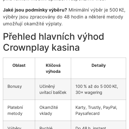
Jaké jsou podmínky výběru?
Minimální výběr je 500 Kč,
výběry jsou zpracovány do 48 hodin a některé metody
umožňují okamžité výplaty.
Přehled hlavních výhod
Crownplay kasina
Oblast
Klíčová
Detaily
výhoda
Bonusy
Učiněný
100 % až do 5 000 Kč,
uvítací balíček
30× wagering
Platební
Okamžité
Karty, Trustly, PayPal,
metody
vklady
Paysafecard
Výběry
Rychlé
Do 48 h, instant