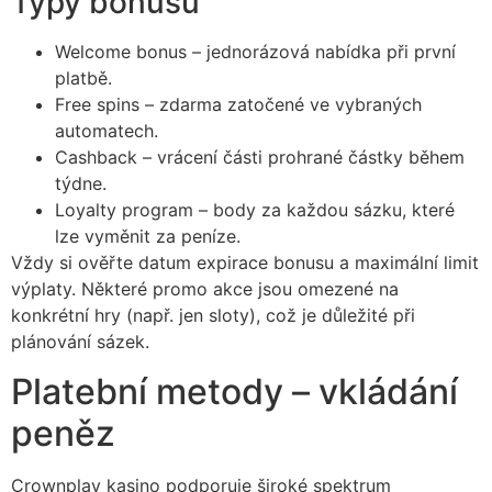
Typy bonusů
Welcome bonus – jednorázová nabídka při první
platbě.
Free spins – zdarma zatočené ve vybraných
automatech.
Cashback – vrácení části prohrané částky během
týdne.
Loyalty program – body za každou sázku, které
lze vyměnit za peníze.
Vždy si ověřte datum expirace bonusu a maximální limit
výplaty. Některé promo akce jsou omezené na
konkrétní hry (např. jen sloty), což je důležité při
plánování sázek.
Platební metody – vkládání
peněz
Crownplay kasino podporuje široké spektrum