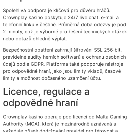
Spolehlivá podpora je klíčová pro důvěru hráčů.
Crownplay kasino poskytuje 24/7 live chat, e‑mail a
telefonní linku v češtině. Průměrná doba odezvy je pod
2 minuty, což je výborné pro řešení technických otázek
nebo dotazů ohledně výplat.
Bezpečnostní opatření zahrnují šifrování SSL 256‑bit,
pravidelné audity herních softwarů a ochranu osobních
údajů podle GDPR. Platforma také podporuje nástroje
pro odpovědné hraní, jako jsou limity vkladů, časové
limity a možnost dočasného uzamčení účtu.
Licence, regulace a
odpovědné hraní
Crownplay kasino operuje pod licencí od Malta Gaming
Authority (MGA), která je mezinárodně uznávaná a
vyžaduje přísné dodržování pravidel pro férovost a