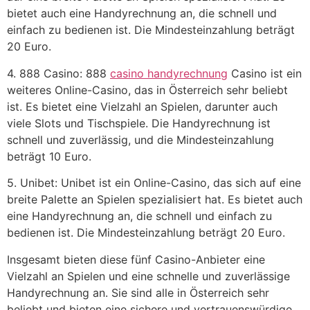
bietet auch eine Handyrechnung an, die schnell und
einfach zu bedienen ist. Die Mindesteinzahlung beträgt
20 Euro.
4. 888 Casino: 888
casino handyrechnung
Casino ist ein
weiteres Online-Casino, das in Österreich sehr beliebt
ist. Es bietet eine Vielzahl an Spielen, darunter auch
viele Slots und Tischspiele. Die Handyrechnung ist
schnell und zuverlässig, und die Mindesteinzahlung
beträgt 10 Euro.
5. Unibet: Unibet ist ein Online-Casino, das sich auf eine
breite Palette an Spielen spezialisiert hat. Es bietet auch
eine Handyrechnung an, die schnell und einfach zu
bedienen ist. Die Mindesteinzahlung beträgt 20 Euro.
Insgesamt bieten diese fünf Casino-Anbieter eine
Vielzahl an Spielen und eine schnelle und zuverlässige
Handyrechnung an. Sie sind alle in Österreich sehr
beliebt und bieten eine sichere und vertrauenswürdige