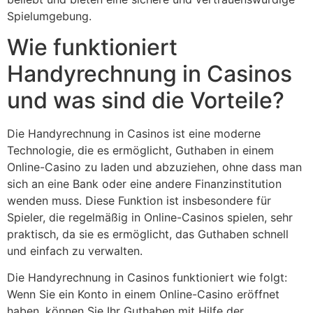
Spielumgebung.
Wie funktioniert
Handyrechnung in Casinos
und was sind die Vorteile?
Die Handyrechnung in Casinos ist eine moderne
Technologie, die es ermöglicht, Guthaben in einem
Online-Casino zu laden und abzuziehen, ohne dass man
sich an eine Bank oder eine andere Finanzinstitution
wenden muss. Diese Funktion ist insbesondere für
Spieler, die regelmäßig in Online-Casinos spielen, sehr
praktisch, da sie es ermöglicht, das Guthaben schnell
und einfach zu verwalten.
Die Handyrechnung in Casinos funktioniert wie folgt:
Wenn Sie ein Konto in einem Online-Casino eröffnet
haben, können Sie Ihr Guthaben mit Hilfe der