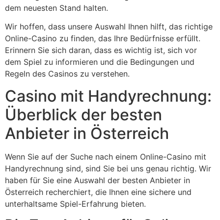
dem neuesten Stand halten.
Wir hoffen, dass unsere Auswahl Ihnen hilft, das richtige
Online-Casino zu finden, das Ihre Bedürfnisse erfüllt.
Erinnern Sie sich daran, dass es wichtig ist, sich vor
dem Spiel zu informieren und die Bedingungen und
Regeln des Casinos zu verstehen.
Casino mit Handyrechnung:
Überblick der besten
Anbieter in Österreich
Wenn Sie auf der Suche nach einem Online-Casino mit
Handyrechnung sind, sind Sie bei uns genau richtig. Wir
haben für Sie eine Auswahl der besten Anbieter in
Österreich recherchiert, die Ihnen eine sichere und
unterhaltsame Spiel-Erfahrung bieten.