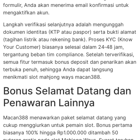
formulir, Anda akan menerima email konfirmasi untuk
mengaktifkan akun.
Langkah verifikasi selanjutnya adalah mengunggah
dokumen identitas (KTP atau paspor) serta bukti alamat
(tagihan listrik atau rekening bank). Proses KYC (Know
Your Customer) biasanya selesai dalam 24‑48 jam,
tergantung beban tim compliance. Setelah terverifikasi,
semua fitur termasuk bonus deposit dan penarikan akan
terbuka penuh, sehingga Anda dapat langsung
menikmati slot mahjong ways macan388.
Bonus Selamat Datang dan
Penawaran Lainnya
Macan388 menawarkan paket selamat datang yang
cukup menggiurkan untuk pemain slot. Bonus pertama
biasanya 100% hingga Rp1.000.000 ditambah 50