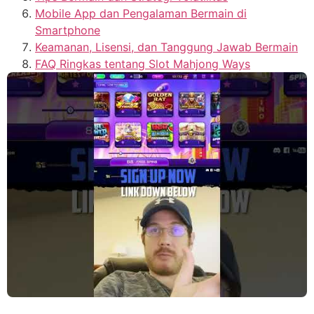
Mobile App dan Pengalaman Bermain di
Smartphone
Keamanan, Lisensi, dan Tanggung Jawab Bermain
FAQ Ringkas tentang Slot Mahjong Ways