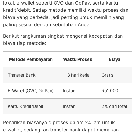
lokal, e‑wallet seperti OVO dan GoPay, serta kartu
kredit/debit. Setiap metode memiliki waktu proses dan
biaya yang berbeda, jadi penting untuk memilih yang
paling sesuai dengan kebutuhan Anda.
Berikut rangkuman singkat mengenai kecepatan dan
biaya tiap metode:
Metode Pembayaran
Waktu Proses
Biaya
Transfer Bank
1-3 hari kerja
Gratis
E‑Wallet (OVO, GoPay)
Instan
Rp1.000
Kartu Kredit/Debit
Instan
2% dari total
Penarikan biasanya diproses dalam 24 jam untuk
e‑wallet, sedangkan transfer bank dapat memakan