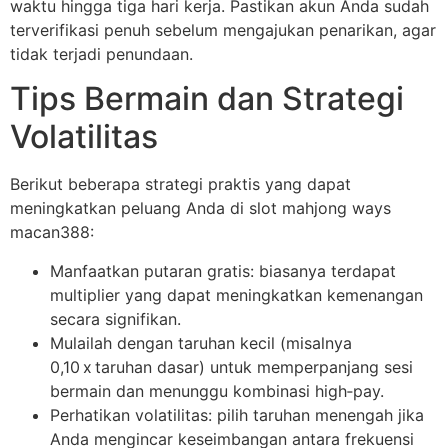
waktu hingga tiga hari kerja. Pastikan akun Anda sudah
terverifikasi penuh sebelum mengajukan penarikan, agar
tidak terjadi penundaan.
Tips Bermain dan Strategi
Volatilitas
Berikut beberapa strategi praktis yang dapat
meningkatkan peluang Anda di slot mahjong ways
macan388:
Manfaatkan putaran gratis: biasanya terdapat
multiplier yang dapat meningkatkan kemenangan
secara signifikan.
Mulailah dengan taruhan kecil (misalnya
0,10 x taruhan dasar) untuk memperpanjang sesi
bermain dan menunggu kombinasi high‑pay.
Perhatikan volatilitas: pilih taruhan menengah jika
Anda mengincar keseimbangan antara frekuensi