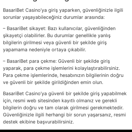
BasariBet Casino’ya giriş yaparken, güvenliğinizle ilgili
sorunlar yaşayabileceğiniz durumlar arasında:
– BasariBet sikayet: Bazı kullanıcılar, güvenliğinden
şikayetçi olabilirler. Bu durumlar genellikle yanlış
bilgilerin girilmesi veya güvenli bir şekilde giriş
yapamama nedeniyle ortaya çıkabilir.
– BasariBet para çekme: Güvenli bir şekilde giriş
yaparak, para çekme işlemlerini kolaylaştırabilirsiniz.
Para çekme işlemlerinde, hesabınızın bilgilerinin doğru
ve güvenli bir şekilde girildiğinden emin olun.
BasariBet Casino’ya güvenli bir şekilde giriş yapabilmek
için, resmi web sitesinden kayıtlı olmanız ve gerekli
bilgilerin doğru ve tam olarak girilmesi gerekmektedir.
Güvenliğinizle ilgili herhangi bir sorun yaşarsanız, resmi
destek ekibine başvurabilirsiniz.