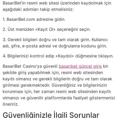
BasariBet’in resmi web sitesi üzerinden kaydolmak için
aşağıdaki adımları takip etmelisiniz:
1. BasariBet.com adresine gidin.
2. Üst menüden «Kayıt Ol» seçeneğini seçin.
3. Gerekli bilgileri doğru ve tam olarak girin. Kullanıcı
adı, şifre, e-posta adresi ve doğrulama kodunu girin.
4. Bilgilerinizi kontrol edip «Kaydol» düğmesine tıklayın.
BasariBet Casino’ya güvenli
başarıbet güncel giriş
bir
şekilde giriş yapabilmek için, resmi web sitesinden
kayıtlı olmanız ve gerekli bilgilerin doğru ve tam olarak
girilmesi gerekmektedir. Güvenliğiniz ve bilgilerinizin
korunması için, her zaman resmi web sitesinden kayıtlı
olmanızı ve güvenilir platformlarda faaliyet göstermenizi
öneririz.
Güvenliğinizle İlgili Sorunlar