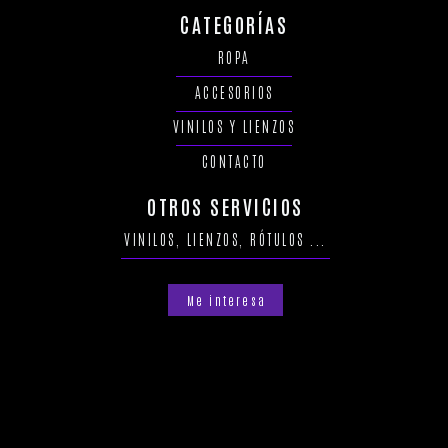
CATEGORÍAS
ROPA
ACCESORIOS
VINILOS Y LIENZOS
CONTACTO
OTROS SERVICIOS
VINILOS, LIENZOS, RÓTULOS ...
Me interesa