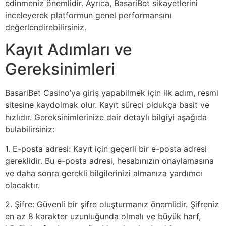
edinmeniz önemlidir. Ayrıca, BasariBet sikayetlerini
inceleyerek platformun genel performansını
değerlendirebilirsiniz.
Kayıt Adımları ve
Gereksinimleri
BasariBet Casino’ya giriş yapabilmek için ilk adım, resmi
sitesine kaydolmak olur. Kayıt süreci oldukça basit ve
hızlıdır. Gereksinimlerinize dair detaylı bilgiyi aşağıda
bulabilirsiniz:
1. E-posta adresi: Kayıt için geçerli bir e-posta adresi
gereklidir. Bu e-posta adresi, hesabınızın onaylamasına
ve daha sonra gerekli bilgilerinizi almanıza yardımcı
olacaktır.
2. Şifre: Güvenli bir şifre oluşturmanız önemlidir. Şifreniz
en az 8 karakter uzunluğunda olmalı ve büyük harf,