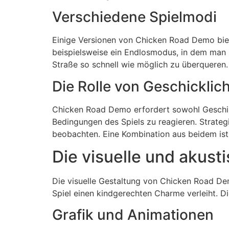
Verschiedene Spielmodi
Einige Versionen von Chicken Road Demo biet
beispielsweise ein Endlosmodus, in dem man 
Straße so schnell wie möglich zu überqueren
Die Rolle von Geschicklich
Chicken Road Demo erfordert sowohl Geschickl
Bedingungen des Spiels zu reagieren. Strate
beobachten. Eine Kombination aus beidem ist
Die visuelle und akust
Die visuelle Gestaltung von Chicken Road De
Spiel einen kindgerechten Charme verleiht. Di
Grafik und Animationen