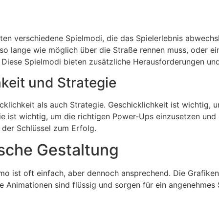
en verschiedene Spielmodi, die das Spielerlebnis abwechs
so lange wie möglich über die Straße rennen muss, oder e
. Diese Spielmodi bieten zusätzliche Herausforderungen un
keit und Strategie
ichkeit als auch Strategie. Geschicklichkeit ist wichtig, u
gie ist wichtig, um die richtigen Power-Ups einzusetzen u
 der Schlüssel zum Erfolg.
ische Gestaltung
mo ist oft einfach, aber dennoch ansprechend. Die Grafike
e Animationen sind flüssig und sorgen für ein angenehmes S