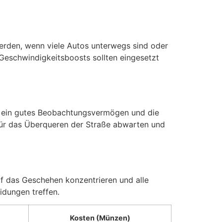
werden, wenn viele Autos unterwegs sind oder
Geschwindigkeitsboosts sollten eingesetzt
rt ein gutes Beobachtungsvermögen und die
für das Überqueren der Straße abwarten und
auf das Geschehen konzentrieren und alle
idungen treffen.
Kosten (Münzen)