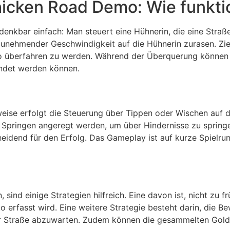
icken Road Demo: Wie funktio
enkbar einfach: Man steuert eine Hühnerin, die eine Straß
 zunehmender Geschwindigkeit auf die Hühnerin zurasen. Ziel
to überfahren zu werden. Während der Überquerung könne
ndet werden können.
erweise erfolgt die Steuerung über Tippen oder Wischen au
 Springen angeregt werden, um über Hindernisse zu sprin
eidend für den Erfolg. Das Gameplay ist auf kurze Spielrun
sind einige Strategien hilfreich. Eine davon ist, nicht zu f
o erfasst wird. Eine weitere Strategie besteht darin, di
er Straße abzuwarten. Zudem können die gesammelten Go