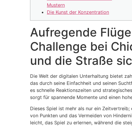
Mustern
Die Kunst der Konzentration
Aufregende Flüge
Challenge bei Ch
und die Straße si
Die Welt der digitalen Unterhaltung bietet zah
das durch seine Einfachheit und seinen Suchtf
es schnelle Reaktionszeiten und strategisches
sorgt für spannende Momente und einen hohe
Dieses Spiel ist mehr als nur ein Zeitvertreib
von Punkten und das Vermeiden von Hindernis
leicht, das Spiel zu erlernen, während die ste