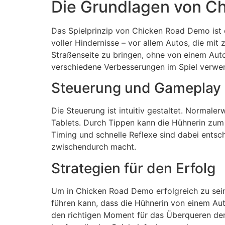
Die Grundlagen von Ch
Das Spielprinzip von Chicken Road Demo ist d
voller Hindernisse – vor allem Autos, die mit
Straßenseite zu bringen, ohne von einem Au
verschiedene Verbesserungen im Spiel verwe
Steuerung und Gameplay
Die Steuerung ist intuitiv gestaltet. Normal
Tablets. Durch Tippen kann die Hühnerin zum
Timing und schnelle Reflexe sind dabei entsch
zwischendurch macht.
Strategien für den Erfolg
Um in Chicken Road Demo erfolgreich zu sein, 
führen kann, dass die Hühnerin von einem Aut
den richtigen Moment für das Überqueren d