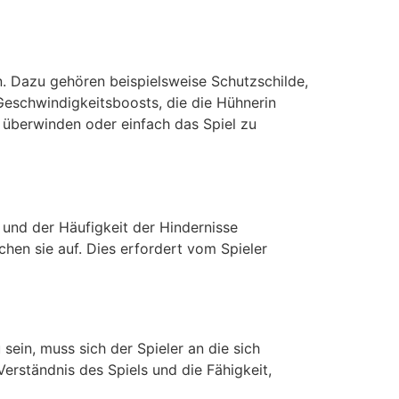
 Dazu gehören beispielsweise Schutzschilde,
eschwindigkeitsboosts, die die Hühnerin
 überwinden oder einfach das Spiel zu
und der Häufigkeit der Hindernisse
chen sie auf. Dies erfordert vom Spieler
sein, muss sich der Spieler an die sich
rständnis des Spiels und die Fähigkeit,