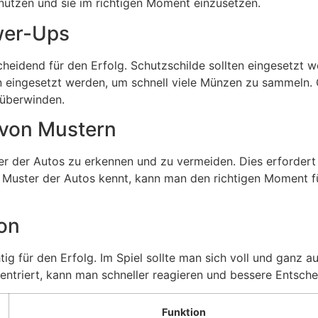
nutzen und sie im richtigen Moment einzusetzen.
ower-Ups
cheidend für den Erfolg. Schutzschilde sollten eingesetzt 
n eingesetzt werden, um schnell viele Münzen zu sammeln. 
 überwinden.
von Mustern
er der Autos zu erkennen und zu vermeiden. Dies erforde
ie Muster der Autos kennt, kann man den richtigen Moment 
ion
htig für den Erfolg. Im Spiel sollte man sich voll und ganz 
triert, kann man schneller reagieren und bessere Entsche
Funktion