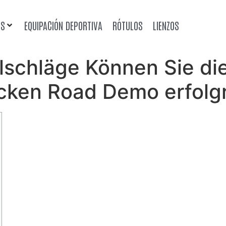
OS
EQUIPACIÓN DEPORTIVA
RÓTULOS
LIENZOS
lschläge Können Sie di
icken Road Demo erfolg