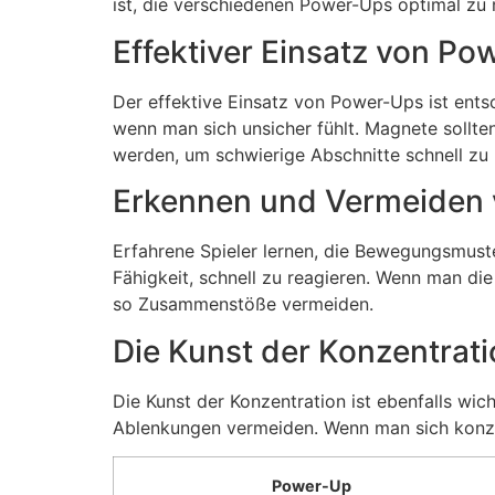
ist, die verschiedenen Power-Ups optimal zu 
Effektiver Einsatz von P
Der effektive Einsatz von Power-Ups ist ents
wenn man sich unsicher fühlt. Magnete sollte
werden, um schwierige Abschnitte schnell zu
Erkennen und Vermeiden 
Erfahrene Spieler lernen, die Bewegungsmust
Fähigkeit, schnell zu reagieren. Wenn man d
so Zusammenstöße vermeiden.
Die Kunst der Konzentrat
Die Kunst der Konzentration ist ebenfalls wic
Ablenkungen vermeiden. Wenn man sich konzen
Power-Up