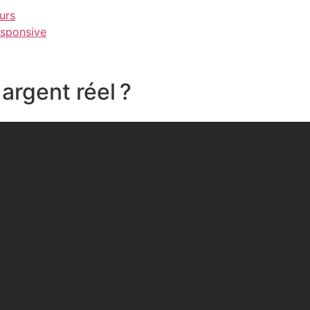
urs
responsive
argent réel ?