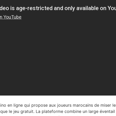
asino en ligne qui propose aux joueurs marocains de miser l
ue le jeu gratuit. La plateforme combine un large éventail 