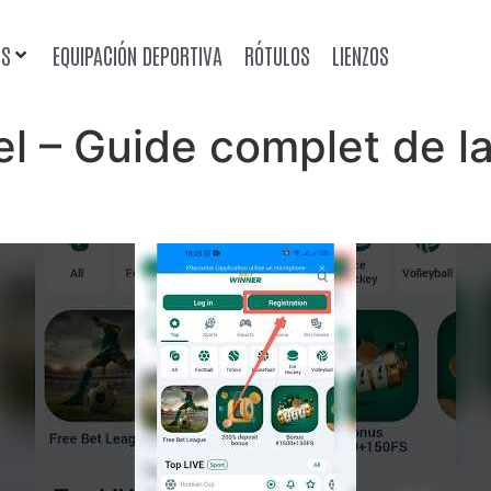
OS
EQUIPACIÓN DEPORTIVA
RÓTULOS
LIENZOS
l – Guide complet de la