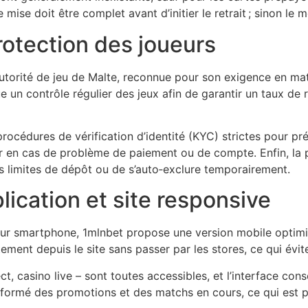
mise doit être complet avant d’initier le retrait ; sinon le
rotection des joueurs
’autorité de jeu de Malte, reconnue pour son exigence en ma
ue un contrôle régulier des jeux afin de garantir un taux de
rocédures de vérification d’identité (KYC) strictes pour pré
r en cas de problème de paiement ou de compte. Enfin, la p
s limites de dépôt ou de s’auto‑exclure temporairement.
plication et site responsive
leur smartphone, 1mlnbet propose une version mobile optimis
tement depuis le site sans passer par les stores, ce qui évit
ect, casino live – sont toutes accessibles, et l’interface co
nformé des promotions et des matchs en cours, ce qui est par