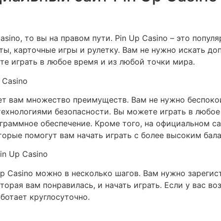
sino, то вы на правом пути. Pin Up Casino – это попул
ты, карточные игры и рулетку. Вам не нужно искать до
те играть в любое время и из любой точки мира.
 Casino
ет вам множество преимуществ. Вам не нужно беспоко
хнологиями безопасности. Вы можете играть в любое в
раммное обеспечение. Кроме того, на официальном са
торые помогут вам начать играть с более высоким бал
in Up Casino
p Casino можно в несколько шагов. Вам нужно зарегис
торая вам понравилась, и начать играть. Если у вас 
аботает круглосуточно.