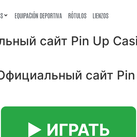
OS
EQUIPACIÓN DEPORTIVA
RÓTULOS
LIENZOS
ьный сайт Pin Up Cas
Официальный сайт Pin 
▶️ ИГРАТЬ