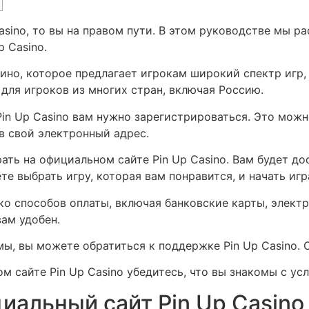
sino, то вы на правом пути. В этом руководстве мы р
p Casino.
зино, которое предлагает игрокам широкий спектр игр,
 для игроков из многих стран, включая Россию.
Pin Up Casino вам нужно зарегистрироваться. Это можн
в свой электронный адрес.
ать на официальном сайте Pin Up Casino. Вам будет до
те выбрать игру, которая вам понравится, и начать игр
ько способов оплаты, включая банковские карты, элект
ам удобен.
мы, вы можете обратиться к поддержке Pin Up Casino. 
м сайте Pin Up Casino убедитесь, что вы знакомы с ус
иальный сайт Pin Up Casino