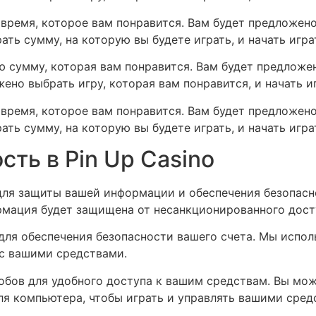
 время, которое вам понравится. Вам будет предложено
ать сумму, на которую вы будете играть, и начать игра
ую сумму, которая вам понравится. Вам будет предложе
жено выбрать игру, которая вам понравится, и начать и
 время, которое вам понравится. Вам будет предложено
ать сумму, на которую вы будете играть, и начать игра
сть в Pin Up Casino
ля защиты вашей информации и обеспечения безопасн
рмация будет защищена от несанкционированного дост
для обеспечения безопасности вашего счета. Мы испо
с вашими средствами.
бов для удобного доступа к вашим средствам. Вы мож
я компьютера, чтобы играть и управлять вашими сред