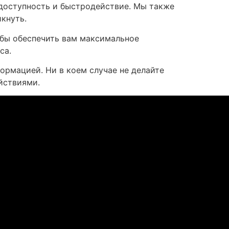
доступность и быстродействие. Мы также
кнуть.
обы обеспечить вам максимальное
са.
рмацией. Ни в коем случае не делайте
йствиями.