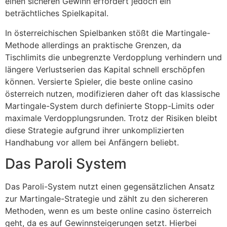
einen sicheren Gewinn erfordert jedoch ein
beträchtliches Spielkapital.
In österreichischen Spielbanken stößt die Martingale-
Methode allerdings an praktische Grenzen, da
Tischlimits die unbegrenzte Verdopplung verhindern und
längere Verlustserien das Kapital schnell erschöpfen
können. Versierte Spieler, die beste online casino
österreich nutzen, modifizieren daher oft das klassische
Martingale-System durch definierte Stopp-Limits oder
maximale Verdopplungsrunden. Trotz der Risiken bleibt
diese Strategie aufgrund ihrer unkomplizierten
Handhabung vor allem bei Anfängern beliebt.
Das Paroli System
Das Paroli-System nutzt einen gegensätzlichen Ansatz
zur Martingale-Strategie und zählt zu den sichereren
Methoden, wenn es um beste online casino österreich
geht, da es auf Gewinnsteigerungen setzt. Hierbei