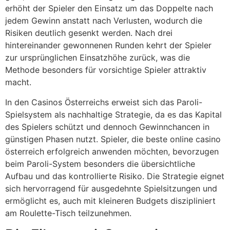
erhöht der Spieler den Einsatz um das Doppelte nach
jedem Gewinn anstatt nach Verlusten, wodurch die
Risiken deutlich gesenkt werden. Nach drei
hintereinander gewonnenen Runden kehrt der Spieler
zur ursprünglichen Einsatzhöhe zurück, was die
Methode besonders für vorsichtige Spieler attraktiv
macht.
In den Casinos Österreichs erweist sich das Paroli-
Spielsystem als nachhaltige Strategie, da es das Kapital
des Spielers schützt und dennoch Gewinnchancen in
günstigen Phasen nutzt. Spieler, die beste online casino
österreich erfolgreich anwenden möchten, bevorzugen
beim Paroli-System besonders die übersichtliche
Aufbau und das kontrollierte Risiko. Die Strategie eignet
sich hervorragend für ausgedehnte Spielsitzungen und
ermöglicht es, auch mit kleineren Budgets diszipliniert
am Roulette-Tisch teilzunehmen.