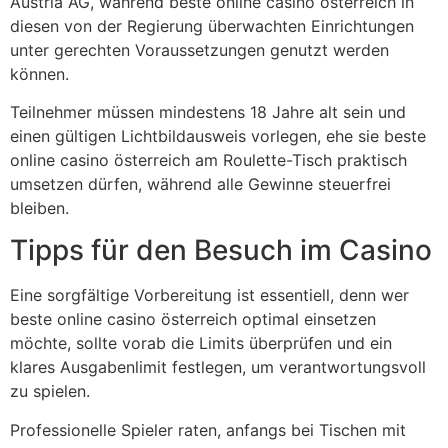
Austria AG, während beste online casino österreich in
diesen von der Regierung überwachten Einrichtungen
unter gerechten Voraussetzungen genutzt werden
können.
Teilnehmer müssen mindestens 18 Jahre alt sein und
einen gültigen Lichtbildausweis vorlegen, ehe sie beste
online casino österreich am Roulette-Tisch praktisch
umsetzen dürfen, während alle Gewinne steuerfrei
bleiben.
Tipps für den Besuch im Casino
Eine sorgfältige Vorbereitung ist essentiell, denn wer
beste online casino österreich optimal einsetzen
möchte, sollte vorab die Limits überprüfen und ein
klares Ausgabenlimit festlegen, um verantwortungsvoll
zu spielen.
Professionelle Spieler raten, anfangs bei Tischen mit