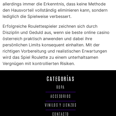
allerdings immer die Erkenntnis, dass keine Methode
den Hausvorteil vollständig eliminieren kann, sondern
lediglich die Spielweise verbessert.
Erfolgreiche Roulettespieler zeichnen sich durch
Disziplin und Geduld aus, wenn sie beste online casino
österreich praktisch anwenden und dabei ihre
persönlichen Limits konsequent einhalten. Mit der
richtigen Vorbereitung und realistischen Erwartungen
wird das Spiel Roulette zu einem unterhaltsamen
Vergnügen mit kontrollierten Risiken.
CATEGORÍAS
ROPA
ACCESORIOS
VINILOS Y LIENZOS
CONTACTO