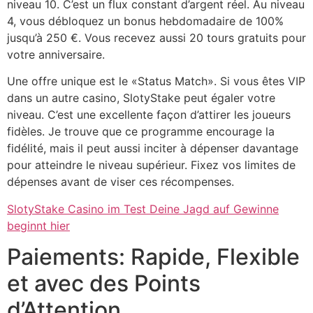
niveau 10. C’est un flux constant d’argent réel. Au niveau
4, vous débloquez un bonus hebdomadaire de 100%
jusqu’à 250 €. Vous recevez aussi 20 tours gratuits pour
votre anniversaire.
Une offre unique est le «Status Match». Si vous êtes VIP
dans un autre casino, SlotyStake peut égaler votre
niveau. C’est une excellente façon d’attirer les joueurs
fidèles. Je trouve que ce programme encourage la
fidélité, mais il peut aussi inciter à dépenser davantage
pour atteindre le niveau supérieur. Fixez vos limites de
dépenses avant de viser ces récompenses.
SlotyStake Casino im Test Deine Jagd auf Gewinne
beginnt hier
Paiements: Rapide, Flexible
et avec des Points
d’Attention