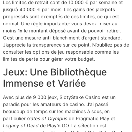
Les limites de retrait sont de 10 000 € par semaine et
jusqu’à 40 000 € par mois. Les gains des jackpots
progressifs sont exemptés de ces limites, ce qui est
normal. Une règle importante: vous devez miser au
moins 1x le montant déposé avant de pouvoir retirer.
C’est une mesure anti-blanchiment d’argent standard.
J’apprécie la transparence sur ce point. N’oubliez pas de
consulter les options de jeu responsable comme les
limites de perte pour gérer votre budget.
Jeux: Une Bibliothèque
Immense et Variée
Avec plus de 9 000 jeux, SlotyStake Casino est un
paradis pour les amateurs de casino. J’ai passé
beaucoup de temps sur les machines à sous, en
particulier
Gates of Olympus
de Pragmatic Play et
Legacy of Dead
de Play’n GO. La sélection est