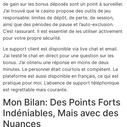
de gain sur les bonus déposés sont un point à surveiller.
J’ai trouvé que le casino propose des outils de jeu
responsable: limites de dépôt, de perte, de session,
ainsi que des périodes de pause et l’auto-exclusion.
C’est rassurant. Il est essentiel de les utiliser activement
pour votre propre sécurité.
Le support client est disponible via live chat et email.
J’ai testé le chat en direct pour une question sur les
bonus. J’ai obtenu une réponse en moins de deux
minutes. Le personnel était courtois et compétent. La
plateforme est aussi disponible en français, ce qui est
pratique pour moi. L’absence de support téléphonique
est regrettable mais courante.
Mon Bilan: Des Points Forts
Indéniables, Mais avec des
Nuances