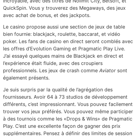
incroyable, avec des titres de Nolimit City, Betsoft, et
QuickSpin. Vous y trouverez des Megaways, des jeux
avec achat de bonus, et des jackpots.
Le casino propose aussi une section de jeux de table
bien fournie: blackjack, roulette, baccarat, et vidéo
poker. Les fans de casino en direct seront comblés avec
les offres d’Evolution Gaming et Pragmatic Play Live.
J’ai essayé quelques mains de Blackjack en direct et
l’expérience était fluide, avec des croupiers
professionnels. Les jeux de crash comme
Aviator
sont
également présents.
Je suis surpris par la qualité de l’agrégation des
fournisseurs. Avoir 64 à 73 studios de développement
différents, c’est impressionnant. Vous pouvez facilement
trouver vos jeux préférés. Vous pouvez même participer
à des tournois comme les «Drops & Wins» de Pragmatic
Play. C’est une excellente façon de gagner des prix
supplémentaires. Pensez à définir des limites de session