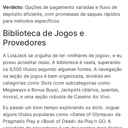
Verdicto:
Opções de pagamento variadas e fluxo de
depósito eficiente, com promessas de saques rápidos
para métodos específicos.
Biblioteca de Jogos e
Provedores
A LolaJack se orgulha de ter «milhares de jogos», e eu
posso acreditar nisso. A biblioteca é vasta, superando
os 6,500 títulos segundo algumas fontes. A navegação
na seção de jogos é bem organizada, dividida em
categorias como Slots (com subcategorias como
Megaways e Bonus Buys), Jackpots (diários, quentes,
novos), e uma seção robusta de Cassino Ao Vivo.
Eu passei um bom tempo explorando os slots. Joguei
alguns títulos populares como «Gates of Olympus» da
Pragmatic Play e «Book of Dead» da Play’n GO. A