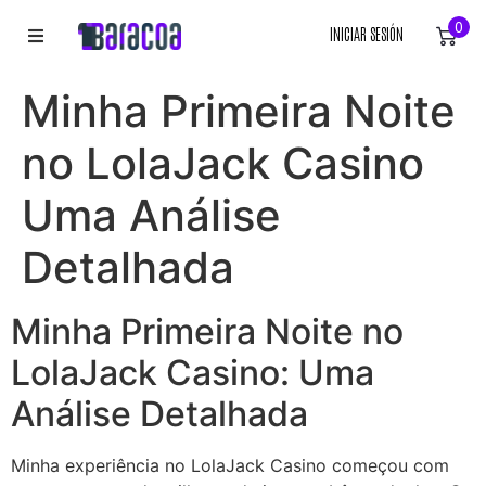
0
INICIAR SESIÓN
INICIO
Minha Primeira Noite
ROPA
no LolaJack Casino
ACCESORIOS
Uma Análise
Detalhada
EQUIPACIÓN DEPORTIVA
RÓTULOS
Minha Primeira Noite no
LolaJack Casino: Uma
LIENZOS
Análise Detalhada
Minha experiência no LolaJack Casino começou com