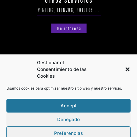
VINILOS, LIENZOS, RÓTULOS ...
Me interesa
Gestionar el
Consentimiento de las
Cookies
Usamos cookies para optimizar nuestro sitio web y nuestro servicio.
Accept
Denegado
Preferencias
Privacy Policy
Terms