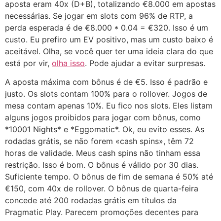
aposta eram 40x (D+B), totalizando €8.000 em apostas
necessárias. Se jogar em slots com 96% de RTP, a
perda esperada é de €8.000 * 0.04 = €320. Isso é um
custo. Eu prefiro um EV positivo, mas um custo baixo é
aceitável. Olha, se você quer ter uma ideia clara do que
está por vir,
olha isso
. Pode ajudar a evitar surpresas.
A aposta máxima com bônus é de €5. Isso é padrão e
justo. Os slots contam 100% para o rollover. Jogos de
mesa contam apenas 10%. Eu fico nos slots. Eles listam
alguns jogos proibidos para jogar com bônus, como
*10001 Nights* e *Eggomatic*. Ok, eu evito esses. As
rodadas grátis, se não forem «cash spins», têm 72
horas de validade. Meus cash spins não tinham essa
restrição. Isso é bom. O bônus é válido por 30 dias.
Suficiente tempo. O bônus de fim de semana é 50% até
€150, com 40x de rollover. O bônus de quarta-feira
concede até 200 rodadas grátis em títulos da
Pragmatic Play. Parecem promoções decentes para