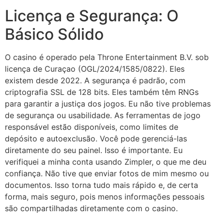
Licença e Segurança: O
Básico Sólido
O casino é operado pela Throne Entertainment B.V. sob
licença de Curaçao (OGL/2024/1585/0822). Eles
existem desde 2022. A segurança é padrão, com
criptografia SSL de 128 bits. Eles também têm RNGs
para garantir a justiça dos jogos. Eu não tive problemas
de segurança ou usabilidade. As ferramentas de jogo
responsável estão disponíveis, como limites de
depósito e autoexclusão. Você pode gerenciá-las
diretamente do seu painel. Isso é importante. Eu
verifiquei a minha conta usando Zimpler, o que me deu
confiança. Não tive que enviar fotos de mim mesmo ou
documentos. Isso torna tudo mais rápido e, de certa
forma, mais seguro, pois menos informações pessoais
são compartilhadas diretamente com o casino.