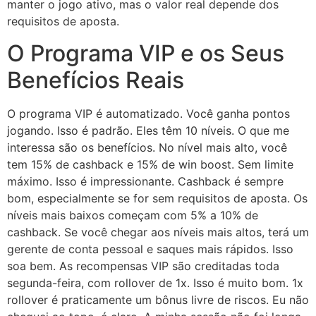
manter o jogo ativo, mas o valor real depende dos
requisitos de aposta.
O Programa VIP e os Seus
Benefícios Reais
O programa VIP é automatizado. Você ganha pontos
jogando. Isso é padrão. Eles têm 10 níveis. O que me
interessa são os benefícios. No nível mais alto, você
tem 15% de cashback e 15% de win boost. Sem limite
máximo. Isso é impressionante. Cashback é sempre
bom, especialmente se for sem requisitos de aposta. Os
níveis mais baixos começam com 5% a 10% de
cashback. Se você chegar aos níveis mais altos, terá um
gerente de conta pessoal e saques mais rápidos. Isso
soa bem. As recompensas VIP são creditadas toda
segunda-feira, com rollover de 1x. Isso é muito bom. 1x
rollover é praticamente um bônus livre de riscos. Eu não