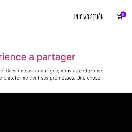
0
INICIAR SESIÓN
ience a partager
l dans un casino en ligne, vous attendez une
le plateforme tient ses promesses. Une chose