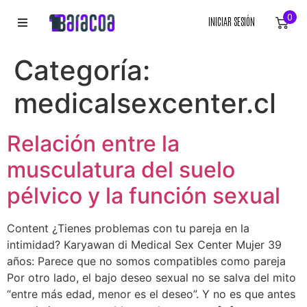
0
INICIAR SESIÓN
INICIO
Categoría:
ROPA
medicalsexcenter.cl
ACCESORIOS
Relación entre la
EQUIPACIÓN DEPORTIVA
musculatura del suelo
pélvico y la función sexual
RÓTULOS
Content ¿Tienes problemas con tu pareja en la
LIENZOS
intimidad? Karyawan di Medical Sex Center Mujer 39
años: Parece que no somos compatibles como pareja
Por otro lado, el bajo deseo sexual no se salva del mito
“entre más edad, menor es el deseo”. Y no es que antes