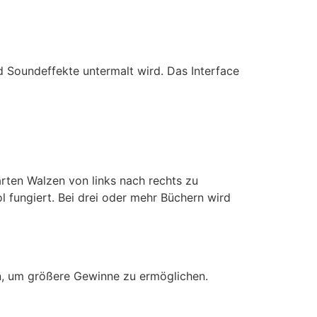
d Soundeffekte untermalt wird. Das Interface
arten Walzen von links nach rechts zu
 fungiert. Bei drei oder mehr Büchern wird
nn, um größere Gewinne zu ermöglichen.