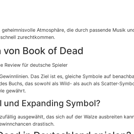
re, geheimnisvolle Atmosphäre, die durch passende Musik un
er schnell zurechtkommen.
n von Book of Dead
Gewinnlinien. Das Ziel ist es, gleiche Symbole auf benachb
es Buchs, das sowohl als Wild- als auch als Scatter-Symbol
ele gewährt.
iel und Expanding Symbol?
zufällig ausgewählt, das sich auf der Walze ausbreiten ka
ewinnchancen drastisch.