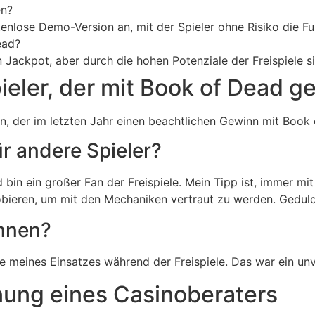
en?
stenlose Demo-Version an, mit der Spieler ohne Risiko die 
ead?
en Jackpot, aber durch die hohen Potenziale der Freispiele 
ieler, der mit Book of Dead 
 der im letzten Jahr einen beachtlichen Gewinn mit Book o
r andere Spieler?
 bin ein großer Fan der Freispiele. Mein Tipp ist, immer mi
bieren, um mit den Mechaniken vertraut zu werden. Geduld z
innen?
 meines Einsatzes während der Freispiele. Das war ein un
ung eines Casinoberaters