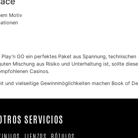
face
chem Motiv
mationen
n Play’n GO ein perfektes Paket aus Spannung, technischen
uten Mischung aus Risiko und Unterhaltung ist, sollte diese
empfohlenen Casinos.
eit und vielseitige Gewinnmöglichkeiten machen Book of D
OTROS SERVICIOS
VINILOS, LIENZOS, RÓTULOS ...