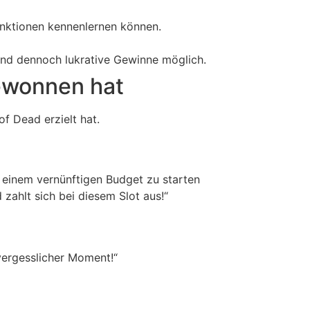
Funktionen kennenlernen können.
sind dennoch lukrative Gewinne möglich.
gewonnen hat
f Dead erzielt hat.
t einem vernünftigen Budget zu starten
ahlt sich bei diesem Slot aus!“
vergesslicher Moment!“