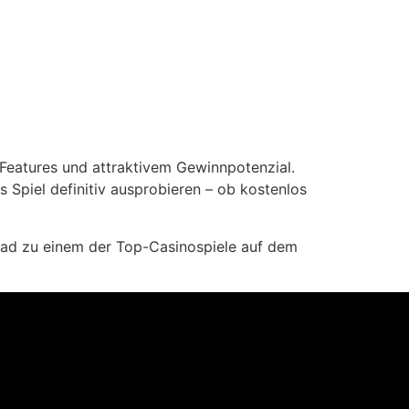
 Features und attraktivem Gewinnpotenzial.
s Spiel definitiv ausprobieren – ob kostenlos
ead zu einem der Top-Casinospiele auf dem