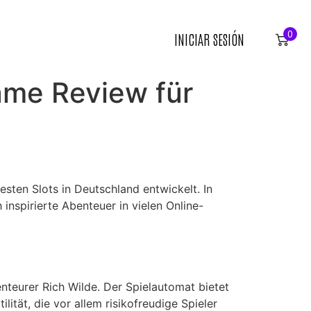
0
INICIAR SESIÓN
ame Review für
sten Slots in Deutschland entwickelt. In
nspirierte Abenteuer in vielen Online-
teurer Rich Wilde. Der Spielautomat bietet
tät, die vor allem risikofreudige Spieler