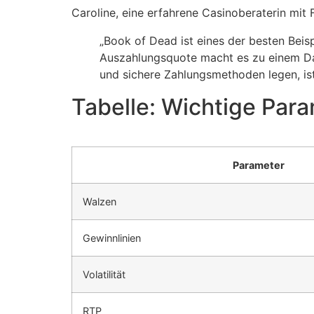
Caroline, eine erfahrene Casinoberaterin mit F
„Book of Dead ist eines der besten Bei
Auszahlungsquote macht es zu einem Dau
und sichere Zahlungsmethoden legen, ist
Tabelle: Wichtige Par
Parameter
Walzen
Gewinnlinien
Volatilität
RTP