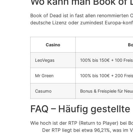
Wo kann man Book of D
Book of Dead ist in fast allen renommierten O
deutsche Lizenz oder zumindest Europa-konfo
Casino
B
LeoVegas
100% bis 150€ + 100 Freis
Mr Green
100% bis 100€ + 200 Freis
Casumo
Bonus & Freispiele für N
FAQ – Häufig gestellt
Wie hoch ist der RTP (Return to Player) bei 
Der RTP liegt bei etwa 96,21%, was im Ve