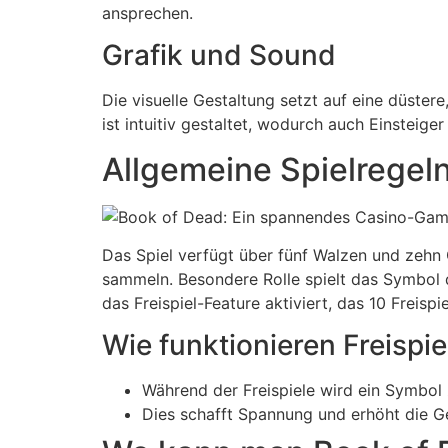
ansprechen.
Grafik und Sound
Die visuelle Gestaltung setzt auf eine düste
ist intuitiv gestaltet, wodurch auch Einsteig
Allgemeine Spielregel
Das Spiel verfügt über fünf Walzen und zehn 
sammeln. Besondere Rolle spielt das Symbol d
das Freispiel-Feature aktiviert, das 10 Freispi
Wie funktionieren Freisp
Während der Freispiele wird ein Symbol 
Dies schafft Spannung und erhöht die G