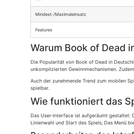
Mindest-/Maximaleinsatz
Features
Warum Book of Dead in
Die Popularität von Book of Dead in Deutschl
unkomplizierten Gewinnmechanismen. Zudem so
Auch der zunehmende Trend zum mobilen Spiel
spielbar.
Wie funktioniert das S
Das User-Interface ist aufgeräumt gestaltet: 
Linienwahl und Start des Spiels; Das Menü bie